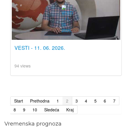
VESTI - 11. 06. 2026.
94 views
Start
Prethodna
1
2
3
4
5
6
7
8
9
10
Sledeća
Kraj
Vremenska prognoza