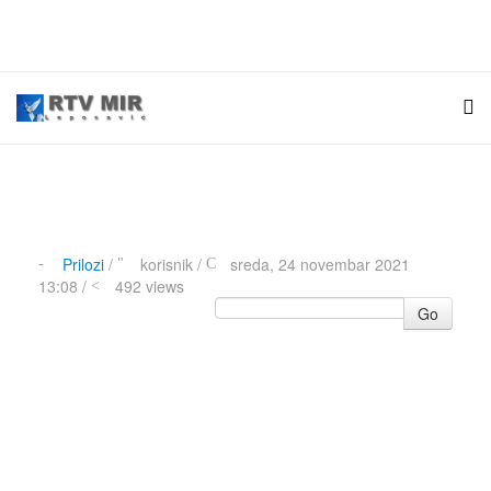
Prilozi
/
korisnik
/
sreda, 24 novembar 2021
13:08 /
492 views
Go