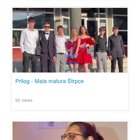
Prilog - Mala matura Štrpce
95 views