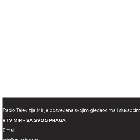
Radio Televizija Mir je posvećena svojim gledaocima i slušaocim
RTV MIR - SA SVOG PRAGA
Email: