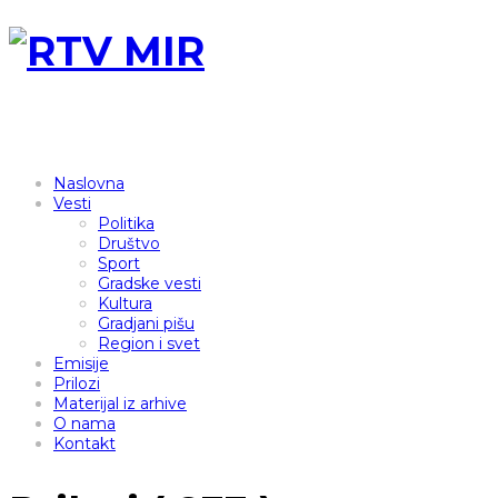
Naslovna
Vesti
Politika
Društvo
Sport
Gradske vesti
Kultura
Gradjani pišu
Region i svet
Emisije
Prilozi
Materijal iz arhive
O nama
Kontakt