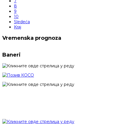
7
8
9
10
Sledeća
Kraj
Vremenska prognoza
Baneri