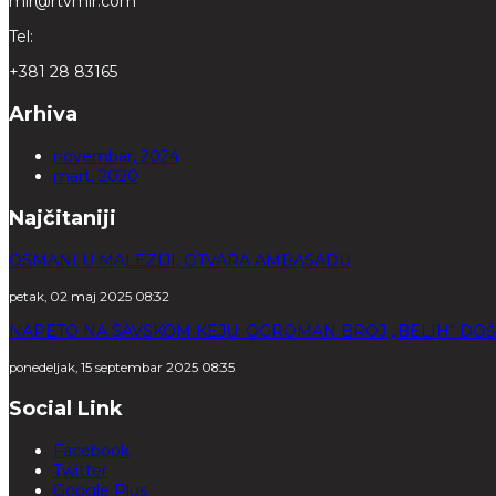
mir@rtvmir.com
Tel:
+381 28 83165
Arhiva
novembar, 2024
mart, 2020
Najčitaniji
OSMANI U MALEZIJI, OTVARA AMBASADU
petak, 02 maj 2025 08:32
NAPETO NA SAVSKOM KEJU: OGROMAN BROJ „BELIH“ DOŠ
ponedeljak, 15 septembar 2025 08:35
Social Link
Facebook
Twitter
Google Plus