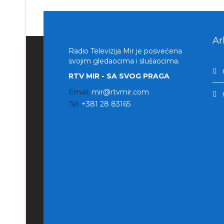
Ar
Radio Televizija Mir je posvećena
svojim gledaocima i slušaocima.
RTV MIR - SA SVOG PRAGA
Email:
mir@rtvmir.com
Tel:
+381 28 83165