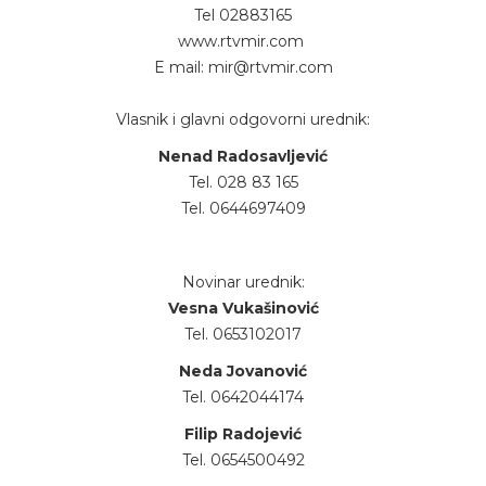
Tel 02883165
www.rtvmir.com
E mail: mir@rtvmir.com
Vlasnik i glavni odgovorni urednik:
Nenad Radosavljević
Tel. 028 83 165
Tel. 0644697409
Novinar urednik:
Vesna Vukašinović
Tel. 0653102017
Neda Jovanović
Tel. 0642044174
Filip Radojević
Tel. 0654500492