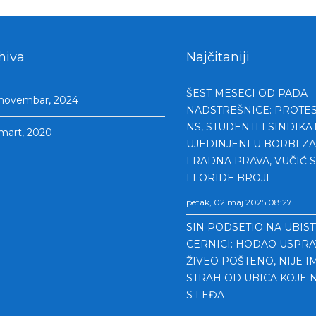
hiva
Najčitaniji
ŠEST MESECI OD PADA
novembar, 2024
NADSTREŠNICE: PROTEST
NS, STUDENTI I SINDIKAT
mart, 2020
UJEDINJENI U BORBI Z
I RADNA PRAVA, VUČIĆ 
FLORIDE BROJI
petak, 02 maj 2025 08:27
SIN PODSETIO NA UBIS
CERNICI: HODAO USPRA
ŽIVEO POŠTENO, NIJE I
STRAH OD UBICA KOJE 
S LEĐA