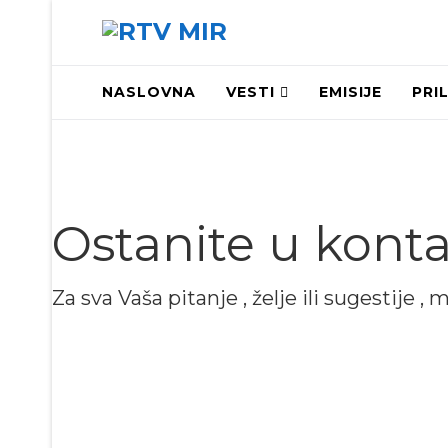
NASLOVNA
VESTI
EMISIJE
PRI
Ostanite u kont
Za sva Vaša pitanje , želje ili sugestije