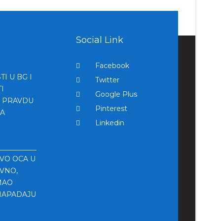
Social Link
Facebook
I U BG I
Twitter
I
Google Plus
A PRAVDU
Pinterest
SA
Linkedin
TVO OCA U
VNO,
MAO
NAPADAJU