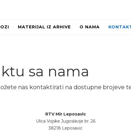
LOZI
MATERIJAL IZ ARHIVE
O NAMA
KONTAK
aktu sa nama
 , možete nas kontaktirati na dostupne brojeve 
RTV Mir Leposavic
Ulica Vojske Jugoslavije br. 26
38218 Leposavić