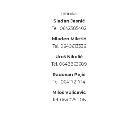
Tehnika:
Slađan Jasnić
Tel. 0642385402
Mladen Miletić
Tel. 0640613336
Uroš Nikolić
Tel. 0648863689
Radovan Pejić
Tel. 0641721714
Miloš Vulićević
Tel. 0640251108