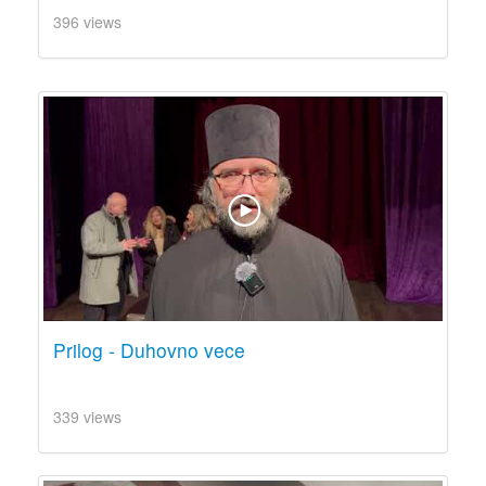
396 views
Prilog - Duhovno vece
339 views