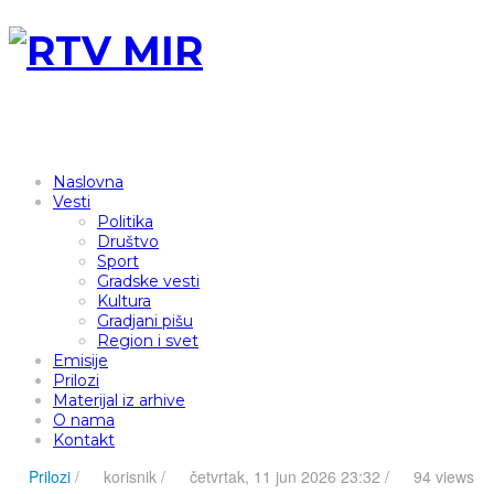
Naslovna
Vesti
Politika
Društvo
Sport
Gradske vesti
Kultura
Gradjani pišu
Region i svet
Emisije
Prilozi
Materijal iz arhive
O nama
Kontakt
Prilozi
/
korisnik
/
četvrtak, 11 jun 2026 23:32 /
94 views