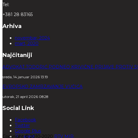
Tel:
+381 28 83165
Arhiva
novembar, 2024
mart, 2020
Najčitaniji
ADVOKAT TODORIĆ PODNEO KRIVIČNE PRIJAVE PROTIV S
sreda, 14 januar 2026 13:19
EVROPSKO ZAMRZAVANJE VUČIĆA
utorak, 21 april 2026 08:28
Social Link
Facebook
Twitter
Google Plus
Copyright © 2010-2020
Pinterest
RTV MIR.