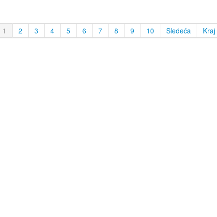
1
2
3
4
5
6
7
8
9
10
Sledeća
Kraj