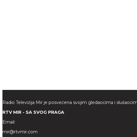
Radio Televizija Mir je posvećena svojim gledaocima i slušaocim
RTV MIR - SA SVOG PRAGA
Email:
mir@rtvmir.com