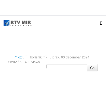
Prilozi
/
korisnik
/
utorak, 03 decembar 2024
23:02 /
498 views
Go