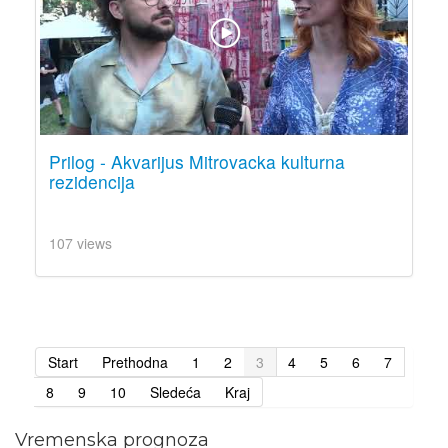
Prilog - Akvarijus Mitrovacka kulturna
rezidencija
107 views
Start
Prethodna
1
2
3
4
5
6
7
8
9
10
Sledeća
Kraj
Vremenska prognoza