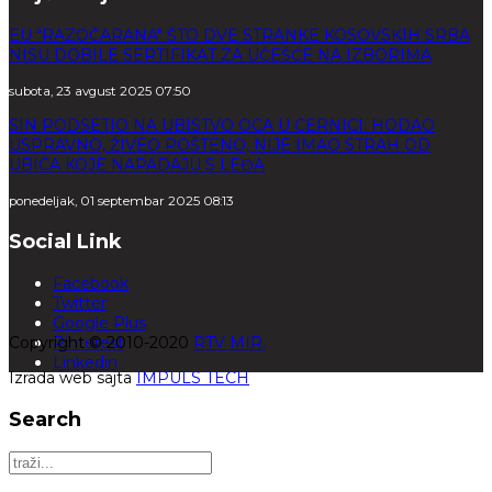
EU "RAZOČARANA" ŠTO DVE STRANKE KOSOVSKIH SRBA
NISU DOBILE SERTIFIKAT ZA UČEŠĆE NA IZBORIMA
subota, 23 avgust 2025 07:50
SIN PODSETIO NA UBISTVO OCA U CERNICI: HODAO
USPRAVNO, ŽIVEO POŠTENO, NIJE IMAO STRAH OD
UBICA KOJE NAPADAJU S LEĐA
ponedeljak, 01 septembar 2025 08:13
Social Link
Facebook
Twitter
Google Plus
Copyright © 2010-2020
Pinterest
RTV MIR.
Linkedin
Izrada web sajta
IMPULS TECH
Search