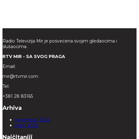
Radio Televizija Mir je posvećena svojim gledaocima i
slušaocima.
RTV MIR - SA SVOG PRAGA
Email:
mir@rtvmir.com
Tel:
+381 28 83165
Arhiva
novembar, 2024
mart, 2020
Najčitaniji