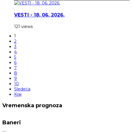
VESTI - 18. 06. 2026.
121 views
1
2
3
4
5
6
7
8
9
10
Sledeća
Kraj
Vremenska prognoza
Baneri