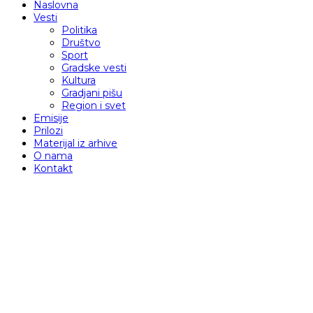
Naslovna
Vesti
Politika
Društvo
Sport
Gradske vesti
Kultura
Gradjani pišu
Region i svet
Emisije
Prilozi
Materijal iz arhive
O nama
Kontakt