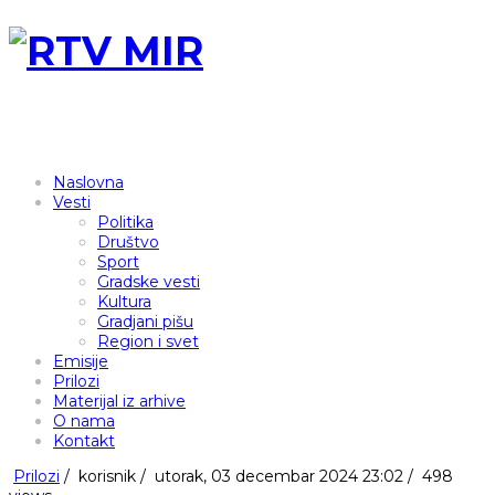
Naslovna
Vesti
Politika
Društvo
Sport
Gradske vesti
Kultura
Gradjani pišu
Region i svet
Emisije
Prilozi
Materijal iz arhive
O nama
Kontakt
Prilozi
/
korisnik
/
utorak, 03 decembar 2024 23:02 /
498