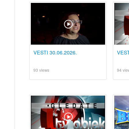
VESTI 30.06.2026.
VEST
93 views
94 vie