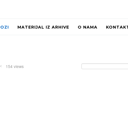
LOZI
MATERIJAL IZ ARHIVE
O NAMA
KONTAK
154 views