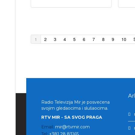
1
2
3
4
5
6
7
8
9
10
Ar
Radio Televizija Mir je posvećena
svojim gledaocima i slušaocima.
RTV MIR - SA SVOG PRAGA
Email:
mir@rtvmir.com
Tel:
+381 28 83165