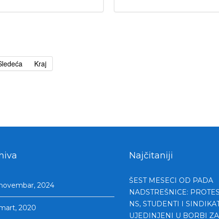
Sledeća
Kraj
hiva
Najčitaniji
ŠEST MESECI OD PADA
novembar, 2024
NADSTREŠNICE: PROTEST
NS, STUDENTI I SINDIKAT
mart, 2020
UJEDINJENI U BORBI Z