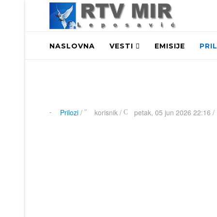
NASLOVNA
VESTI
EMISIJE
PRI
Prilozi
/
korisnik
/
petak, 05 jun 2026 22:16 /