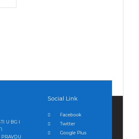
Social Link
Facebook
I U BG I
Twitter
I
Google Plus
A PRAVDU