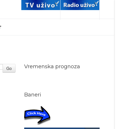
T
Vremenska prognoza
Go
Baneri