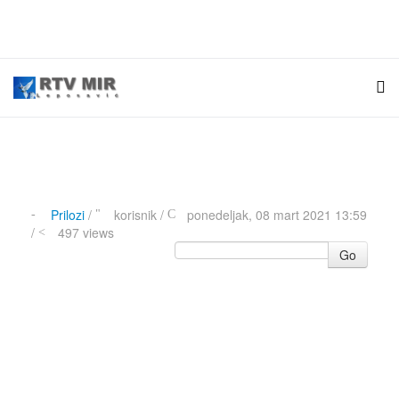
Prilozi
/
korisnik
/
ponedeljak, 08 mart 2021 13:59
/
497 views
Go