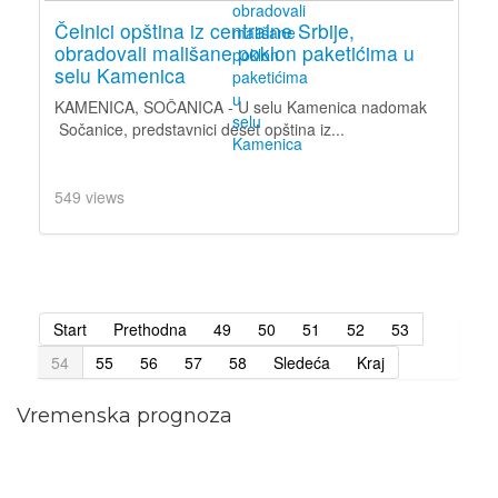
Čelnici opština iz centralne Srbije,
obradovali mališane poklon paketićima u
selu Kamenica
KAMENICA, SOČANICA - U selu Kamenica nadomak
Sočanice, predstavnici deset opština iz...
549 views
Start
Prethodna
49
50
51
52
53
54
55
56
57
58
Sledeća
Kraj
Vremenska prognoza