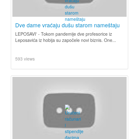
Dve dame vraćaju dušu starom nameštaju
LEPOSAVI' - Tokom pandemije dve profesorice iz
Leposavića iz hobija su započele novi biznis. One...
593 views