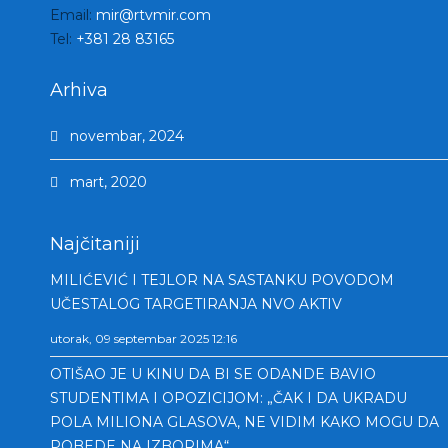
Email:
mir@rtvmir.com
Tel:
+381 28 83165
Arhiva
novembar, 2024
mart, 2020
Najčitaniji
MILIĆEVIĆ I TEJLOR NA SASTANKU POVODOM
UČESTALOG TARGETIRANJA NVO AKTIV
utorak, 09 septembar 2025 12:16
OTIŠAO JE U KINU DA BI SE ODANDE BAVIO
STUDENTIMA I OPOZICIJOM: „ČAK I DA UKRADU
POLA MILIONA GLASOVA, NE VIDIM KAKO MOGU DA
POBEDE NA IZBORIMA“