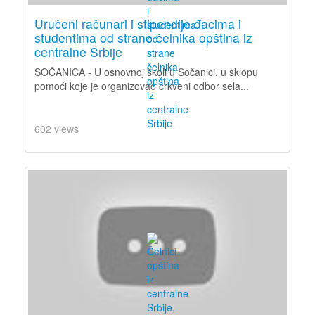
Uručeni računari i stipendije đacima i
studentima od strane čelnika opština iz
centralne Srbije
SOČANICA - U osnovnoj školi u Sočanici, u sklopu
pomoći koje je organizovao crkveni odbor sela...
602 views