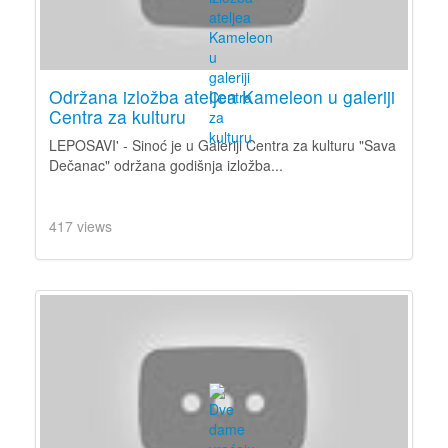
Održana izložba ateljea Kameleon u galeriji
Centra za kulturu
LEPOSAVI' - Sinoć je u Galeriji Centra za kulturu "Sava
Dečanac" održana godišnja izložba...
417 views