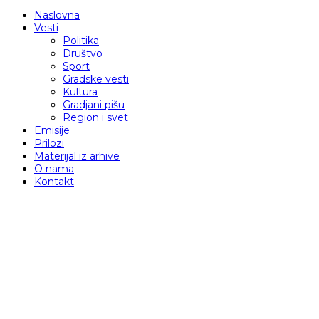
Naslovna
Vesti
Politika
Društvo
Sport
Gradske vesti
Kultura
Gradjani pišu
Region i svet
Emisije
Prilozi
Materijal iz arhive
O nama
Kontakt