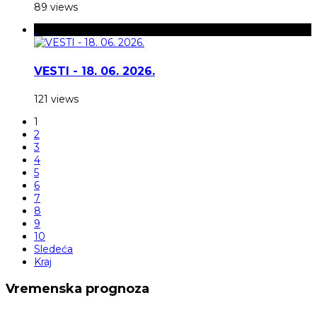
89 views
VESTI - 18. 06. 2026.
121 views
1
2
3
4
5
6
7
8
9
10
Sledeća
Kraj
Vremenska prognoza