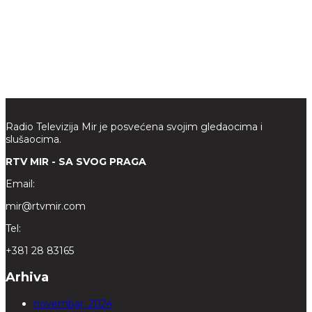
Radio Televizija Mir je posvećena svojim gledaocima i
slušaocima.
RTV MIR - SA SVOG PRAGA
Email:
mir@rtvmir.com
Tel:
+381 28 83165
Arhiva
novembar, 2024