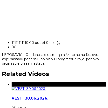
1
1
1
1
1
1
1
1
1
1
0.00 out of 0 user(s)
0
0
LEPOSAVIĆ - Od danas se u srednjim školama na Kosovu,
koje nastavu pohađaju po planu i programu Srbije, ponovo
organizuje onlajn nastava.
Related Videos
VESTI 30.06.2026.
93 views