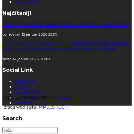
mart, 2020
Najčitaniji
ASK: POTROŠAČKE CENE U 2025. PORASLE ZA 3,9 ODSTO
ponedeljak, 12 januar 2026 23:50
POZIVAJU NA ŠTEDNJU, PRETHODNA DVA DANA OKO 50
ODSTO POTROŠNJE STRUJE POKRIVENO UVOZOM
sreda, 14 januar 2026 00:42
Social Link
Facebook
Twitter
Google Plus
Copyright © 2010-2020
Pinterest
RTV MIR.
Linkedin
Izrada web sajta
IMPULS TECH
Search