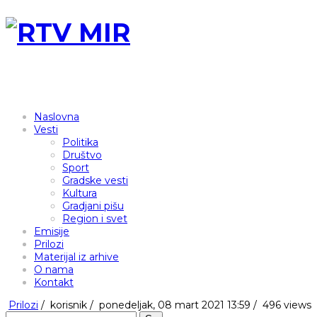
Naslovna
Vesti
Politika
Društvo
Sport
Gradske vesti
Kultura
Gradjani pišu
Region i svet
Emisije
Prilozi
Materijal iz arhive
O nama
Kontakt
Prilozi
/
korisnik
/
ponedeljak, 08 mart 2021 13:59 /
496 views