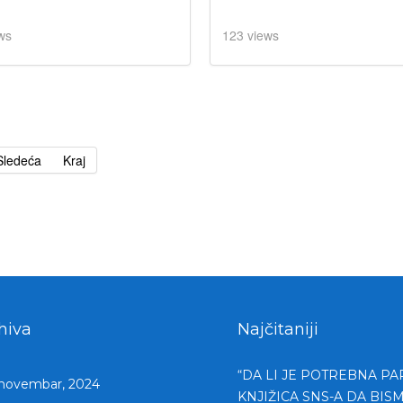
ws
123 views
Sledeća
Kraj
hiva
Najčitaniji
“DA LI JE POTREBNA PA
novembar, 2024
KNJIŽICA SNS-A DA BIS