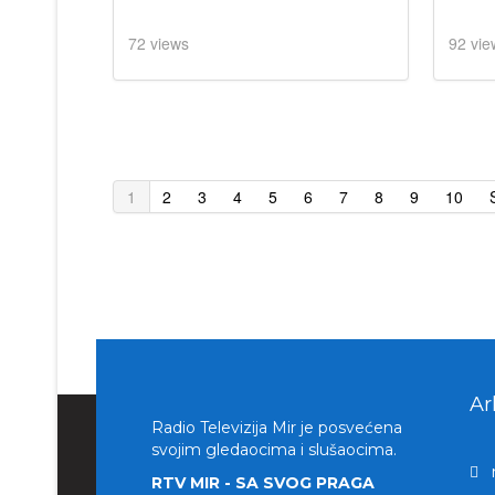
72 views
92 vie
1
2
3
4
5
6
7
8
9
10
Ar
Radio Televizija Mir je posvećena
svojim gledaocima i slušaocima.
RTV MIR - SA SVOG PRAGA