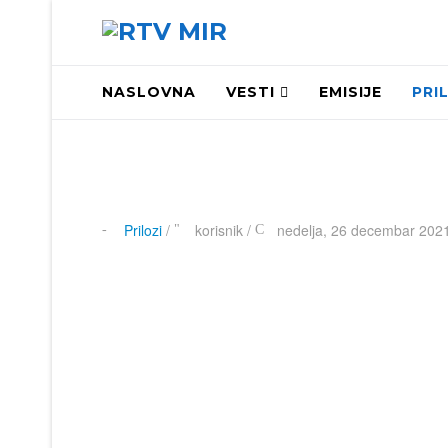
NASLOVNA
VESTI
EMISIJE
PRI
Prilozi
/
korisnik
/
nedelja, 26 decembar 2021