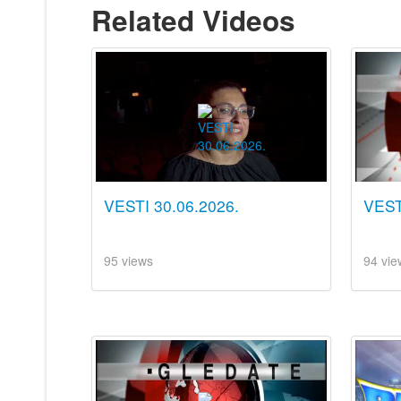
Related Videos
VESTI 30.06.2026.
VEST
95 views
94 vie