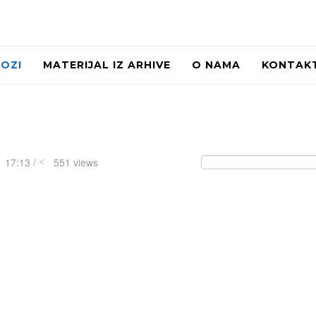
LOZI
MATERIJAL IZ ARHIVE
O NAMA
KONTAK
 17:13 /
551 views