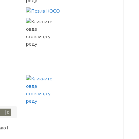
0
ao i