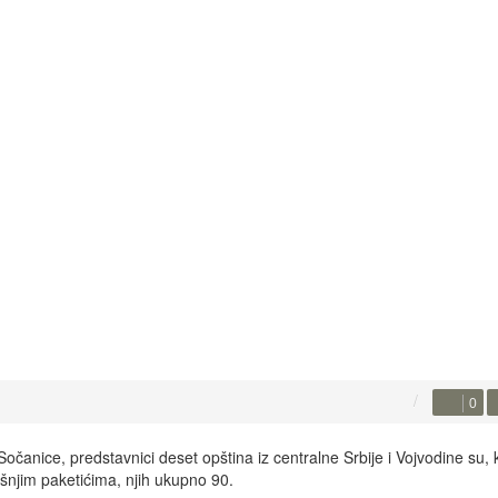
0
ce, predstavnici deset opština iz centralne Srbije i Vojvodine su, k
šnjim paketićima, njih ukupno 90.