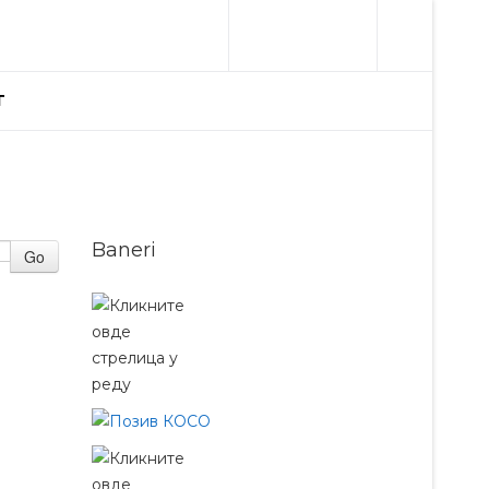
T
Baneri
Go