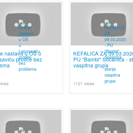
ne nastava u OŠ u
KEFALICA ZA 09.03.202
aviću protiče bez
PU "Bambi" Sočanica - st
lema
vaspitna grupa
views
1121 views