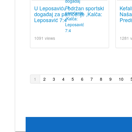
U Leposaviću održan sportski
Kefal
događaj za pamćenje ,Kalča:
Naša 
Leposavić 7:4
Predš
1091 views
1281 
1
2
3
4
5
6
7
8
9
10