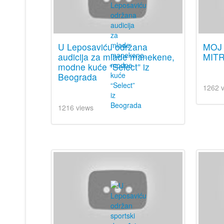
U Leposaviću održana
MOJ 
audicija za mlade manekene,
MITR
modne kuće “Select” iz
Beograda
1262 
1216 views