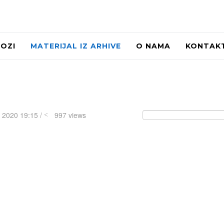
LOZI
MATERIJAL IZ ARHIVE
O NAMA
KONTAK
n 2020 19:15 /
997 views