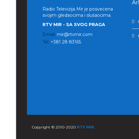
Ar
Radio Televizija Mir je posvećena
svojim gledaocima i slušaocima.
RTV MIR - SA SVOG PRAGA
Email:
mir@rtvmir.com
Tel:
+381 28 83165
Copyright © 2010-2020
RTV MIR.