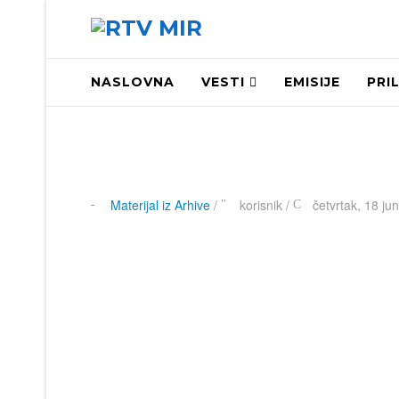
NASLOVNA
VESTI
EMISIJE
PRI
Materijal iz Arhive
/
korisnik
/
četvrtak, 18 ju