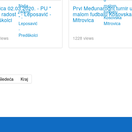
ica 02.03.2020. - PU "
Prvi Međunarodni turnir 
radost " - Leposavić -
malom fudbalu Kosovska
kolci
Mitrovica
views
1228 views
Sledeća
Kraj