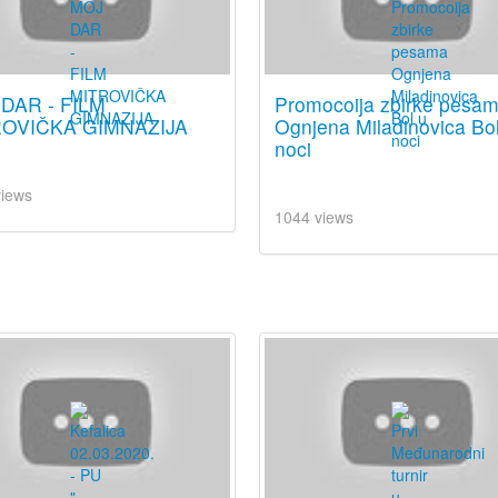
DAR - FILM
Promocoija zbirke pesa
OVIČKA GIMNAZIJA
Ognjena Miladinovica Bo
noci
views
1044 views