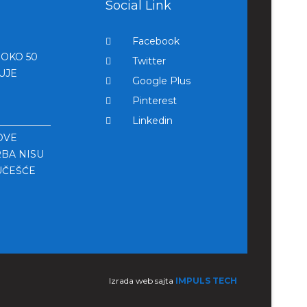
Social Link
Facebook
OKO 50
Twitter
UJE
Google Plus
Pinterest
Linkedin
DVE
BA NISU
UČEŠĆE
Izrada web sajta
IMPULS TECH