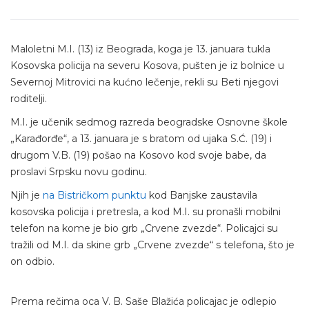
Maloletni M.I. (13) iz Beograda, koga je 13. januara tukla
Kosovska policija na severu Kosova, pušten je iz bolnice u
Severnoj Mitrovici na kućno lečenje, rekli su Beti njegovi
roditelji.
M.I. je učenik sedmog razreda beogradske Osnovne škole
„Karađorđe“, a 13. januara je s bratom od ujaka S.Ć. (19) i
drugom V.B. (19) pošao na Kosovo kod svoje babe, da
proslavi Srpsku novu godinu.
Njih je
na Bistričkom punktu
kod Banjske zaustavila
kosovska policija i pretresla, a kod M.I. su pronašli mobilni
telefon na kome je bio grb „Crvene zvezde“. Policajci su
tražili od M.I. da skine grb „Crvene zvezde“ s telefona, što je
on odbio.
Prema rečima oca V. B. Saše Blažića policajac je odlepio