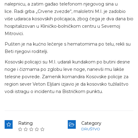
nalepnicu, a zatim gađao telefonom njegovog sina u
lice. Radi grba „Crvene zvezde“, maloletni M.I. je zadobio
više udaraca kosovskih policajaca, zbog čega je dva dana bio
hospitalizovan u Kliničko-bolničkom centru u Severnoj
Mitrovici.
Pušten je na kućno lečenje s hematomima po telu, rekli su
Beti njegovi roditelji.
Kosovski policajci su M.I. udarali kundakom po butini desne
noge i čizmama po zglobu leve noge, nanevši mu lakše
telesne povrede. Zamenik komandira Kosovske policije za
region sever Veton Eljšani izjavio je da kosovsko tužilaštvo
vodi istragu o incidentu na Bistričkom punktu.
Rating
Category
DRUŠTVO