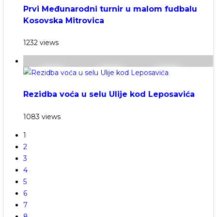
Prvi Međunarodni turnir u malom fudbalu
Kosovska Mitrovica
1232 views
Rezidba voća u selu Ulije kod Leposavića
1083 views
1
2
3
4
5
6
7
8