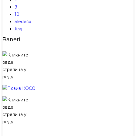
9
10
Sledeća
Kraj
Baneri