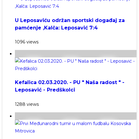
U Leposaviću održan sportski događaj za
pamćenje ,Kalča: Leposavić 7:4
1096 views
Kefalica 02.03.2020. - PU " Naša radost " -
Leposavić - Predškolci
1288 views