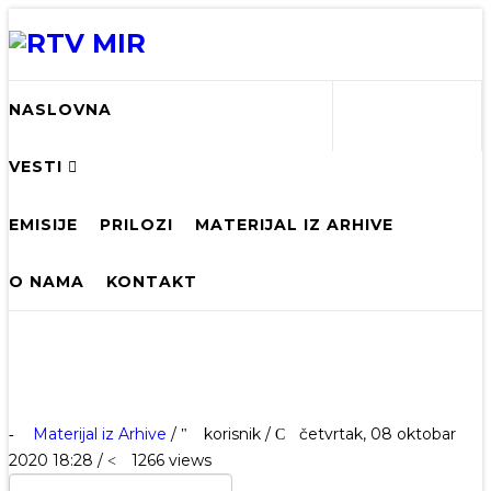
NASLOVNA
VESTI
EMISIJE
PRILOZI
MATERIJAL IZ ARHIVE
O NAMA
KONTAKT
Materijal iz Arhive
/
korisnik
/
četvrtak, 08 oktobar
2020 18:28 /
1266 views