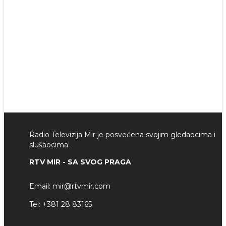
Radio Televizija Mir je posvećena svojim gledaocima i
slušaocima.
RTV MIR - SA SVOG PRAGA
Email:
mir@rtvmir.com
Tel:
+381 28 83165