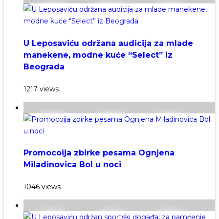
U Leposaviću održana audicija za mlade
manekene, modne kuće “Select” iz
Beograda
1217 views
Promocoija zbirke pesama Ognjena
Miladinovica Bol u noci
1046 views