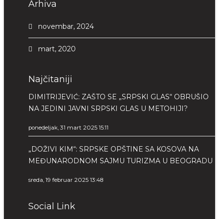
Arhiva
novembar, 2024
mart, 2020
Najčitaniji
DIMITRIJEVIĆ: ZAŠTO SE „SRPSKI GLAS“ OBRUŠIO
NA JEDINI JAVNI SRPSKI GLAS U METOHIJI?
ponedeljak, 31 mart 2025 15:11
„DOŽIVI KIM“: SRPSKE OPŠTINE SA KOSOVA NA
MEĐUNARODNOM SAJMU TURIZMA U BEOGRADU
sreda, 19 februar 2025 13:48
Social Link