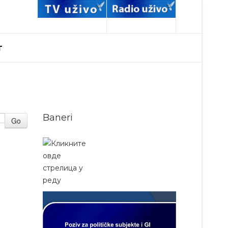
T
Baneri
Go