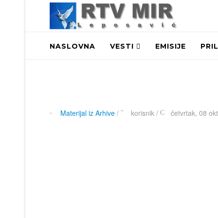
NASLOVNA
VESTI
EMISIJE
PRI
Materijal iz Arhive
/
korisnik
/
četvrtak, 08 ok