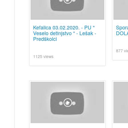
Kefalica 03.02.2020. - PU "
Spor
Veselo detinjstvo " - Lešak -
DOL
Predškolci
877 vi
1125 views