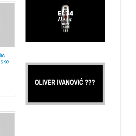
ic
nske