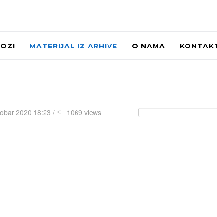
LOZI
MATERIJAL IZ ARHIVE
O NAMA
KONTAK
tobar 2020 18:23 /
1069 views