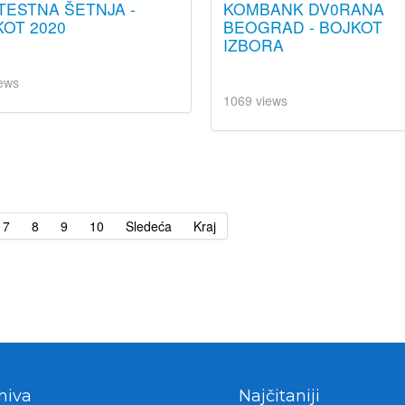
TESTNA ŠETNJA -
KOMBANK DV0RANA
OT 2020
BEOGRAD - BOJKOT
IZBORA
ews
1069 views
7
8
9
10
Sledeća
Kraj
hiva
Najčitaniji