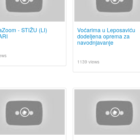
aZoom - STIŽU (LI)
Voćarima u Leposaviću
ARI
dodeljena oprema za
navodnjavanje
ews
1139 views