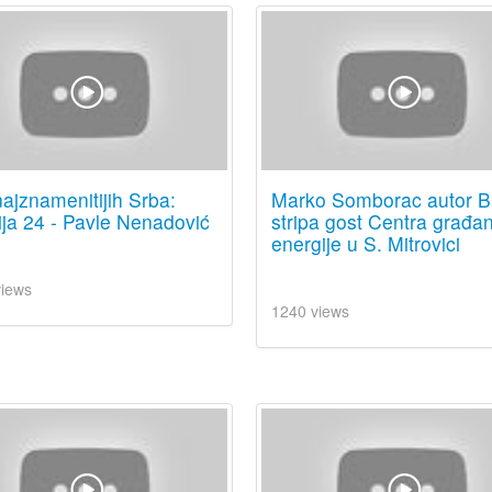
ajznamenitijih Srba:
Marko Somborac autor Bl
ja 24 - Pavle Nenadović
stripa gost Centra građa
energije u S. Mitrovici
views
1240 views