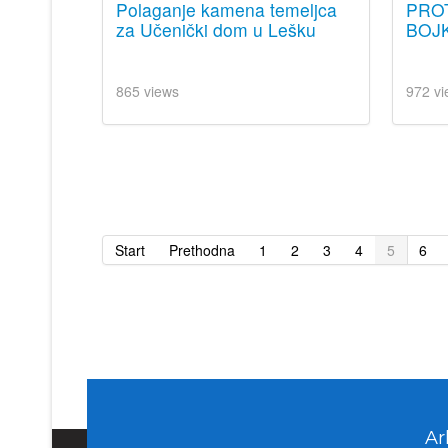
Polaganje kamena temeljca
PRO
za Učenički dom u Lešku
BOJK
865 views
972 vi
Start
Prethodna
1
2
3
4
5
6
Ar