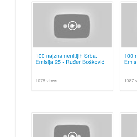
100 najznamenitijih Srba:
100 n
Emisija 25 - Ruđer Bošković
Emisi
1078 views
1087 