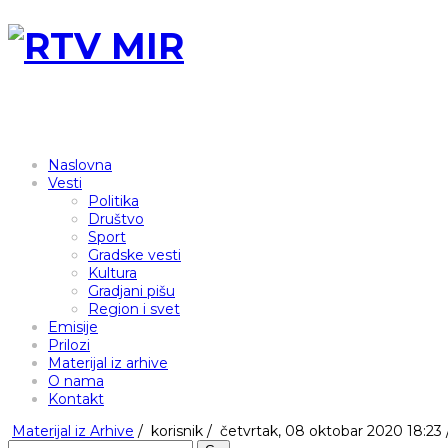
Naslovna
Vesti
Politika
Društvo
Sport
Gradske vesti
Kultura
Gradjani pišu
Region i svet
Emisije
Prilozi
Materijal iz arhive
O nama
Kontakt
Materijal iz Arhive
/
korisnik
/
četvrtak, 08 oktobar 2020 18:23 