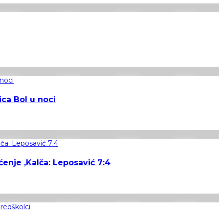
ca Bol u noci
enje ,Kalča: Leposavić 7:4