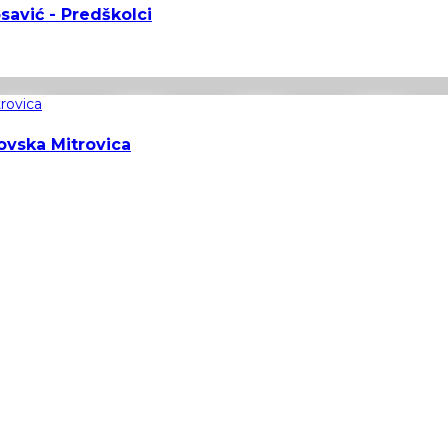
osavić - Predškolci
ovska Mitrovica