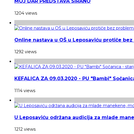
MOJ DAR PREDSTAVA SIRANO
1204 views
Online nastava u OŠ u Leposaviću protiče be
1292 views
KEFALICA ZA 09.03.2020 - PU "Bambi" Sočanica 
1114 views
U Leposaviću održana audicija za mlade man
1212 views