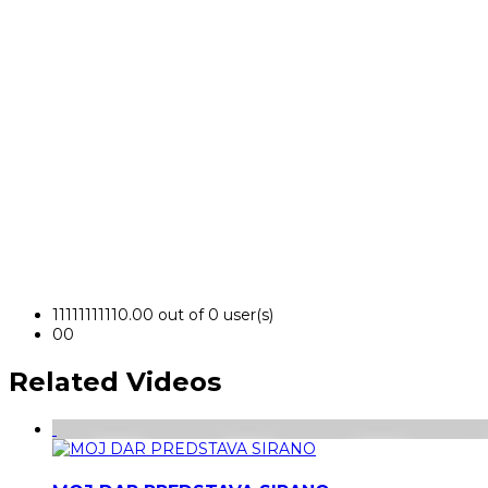
1
1
1
1
1
1
1
1
1
1
0.00 out of 0 user(s)
0
0
Related Videos