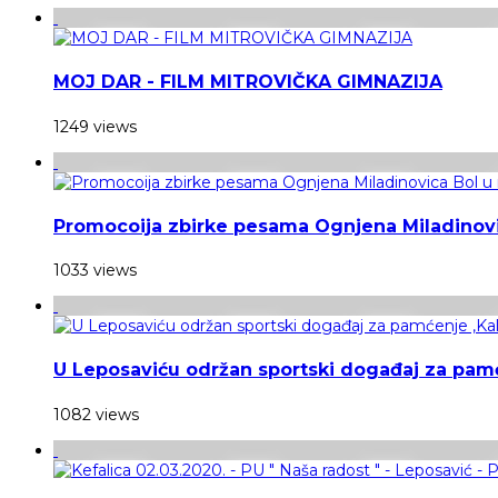
MOJ DAR - FILM MITROVIČKA GIMNAZIJA
1249 views
Promocoija zbirke pesama Ognjena Miladinovi
1033 views
U Leposaviću održan sportski događaj za pamć
1082 views