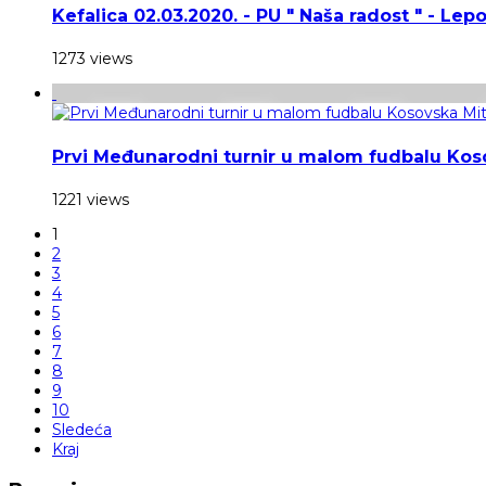
Kefalica 02.03.2020. - PU " Naša radost " - Lep
1273 views
Prvi Međunarodni turnir u malom fudbalu Kos
1221 views
1
2
3
4
5
6
7
8
9
10
Sledeća
Kraj