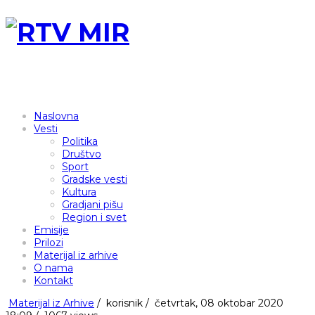
Naslovna
Vesti
Politika
Društvo
Sport
Gradske vesti
Kultura
Gradjani pišu
Region i svet
Emisije
Prilozi
Materijal iz arhive
O nama
Kontakt
Materijal iz Arhive
/
korisnik
/
četvrtak, 08 oktobar 2020