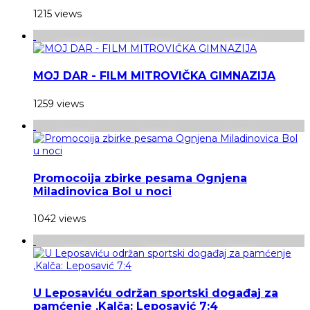
1215 views
MOJ DAR - FILM MITROVIČKA GIMNAZIJA
1259 views
Promocoija zbirke pesama Ognjena
Miladinovica Bol u noci
1042 views
U Leposaviću održan sportski događaj za
pamćenje ,Kalča: Leposavić 7:4