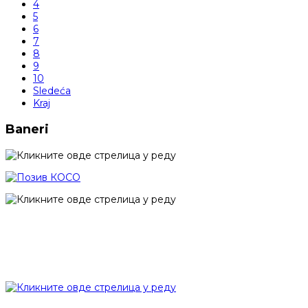
4
5
6
7
8
9
10
Sledeća
Kraj
Baneri