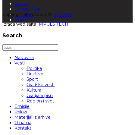
Twitter
Google Plus
Copyright © 2010-2020
Pinterest
RTV MIR.
Linkedin
Izrada web sajta
IMPULS TECH
Search
Naslovna
Vesti
Politika
Društvo
Sport
Gradske vesti
Kultura
Gradjani pišu
Region i svet
Emisije
Prilozi
Materijal iz arhive
O nama
Kontakt