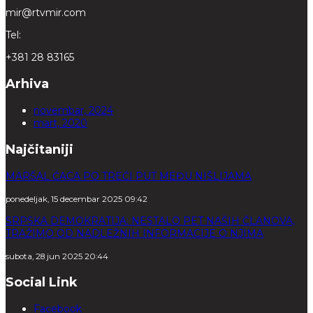
mir@rtvmir.com
Tel:
+381 28 83165
Arhiva
novembar, 2024
mart, 2020
Najčitaniji
MARŠAL ĆACA PO TREĆI PUT MEĐU NIŠLIJAMA
ponedeljak, 15 decembar 2025 09:42
SRPSKA DEMOKRATIJA: NESTALO PET NAŠIH ČLANOVA,
TRAŽIMO OD NADLEŽNIH INFORMACIJE O NJIMA
subota, 28 jun 2025 20:44
Social Link
Facebook