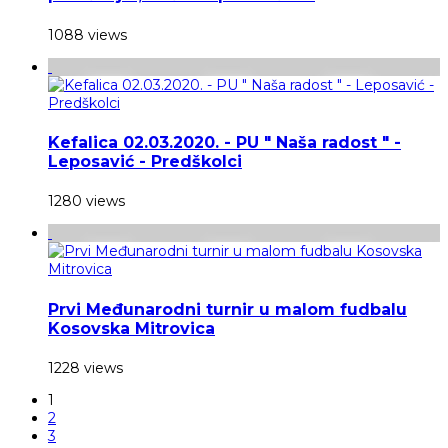
1088 views
Kefalica 02.03.2020. - PU " Naša radost " -
Leposavić - Predškolci
1280 views
Prvi Međunarodni turnir u malom fudbalu
Kosovska Mitrovica
1228 views
1
2
3