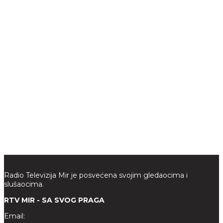
Radio Televizija Mir je posvećena svojim gledaocima i
slušaocima.
RTV MIR - SA SVOG PRAGA
Email: