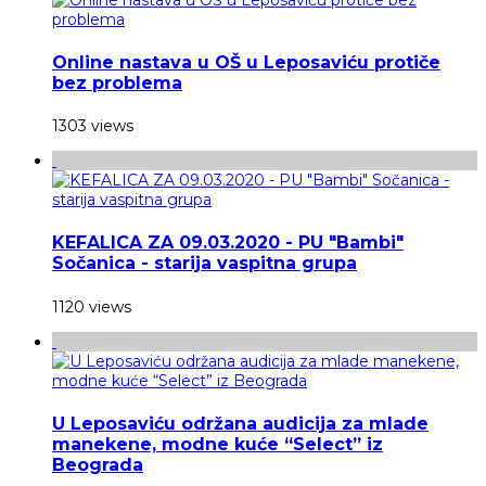
Online nastava u OŠ u Leposaviću protiče
bez problema
1303 views
KEFALICA ZA 09.03.2020 - PU "Bambi"
Sočanica - starija vaspitna grupa
1120 views
U Leposaviću održana audicija za mlade
manekene, modne kuće “Select” iz
Beograda