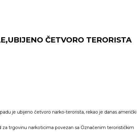
LE,UBIJENO ČETVORO TERORISTA
adu je ubijeno četvoro narko-terorista, rekao je danas američki
za trgovinu narkoticima povezan sa Označenim terorističkim