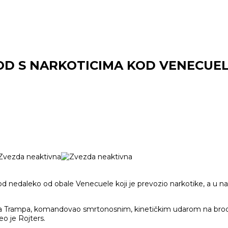
OD S NARKOTICIMA KOD VENECUE
nedaleko od obale Venecuele koji je prevozio narkotike, a u nap
a Trampa, komandovao smrtonosnim, kinetičkim udarom na brod 
o je Rojters.