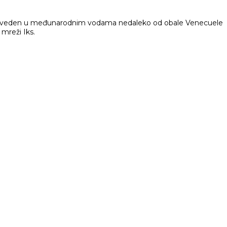
r je izveden u međunarodnim vodama nedaleko od obale Venecuele
 mreži Iks.