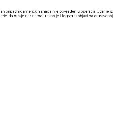
ijedan pripadnik američkih snaga nije povređen u operaciji. Uda
rici da otruje naš narod", rekao je Hegset u objavi na društvenoj