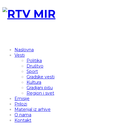
Naslovna
Vesti
Politika
Društvo
Sport
Gradske vesti
Kultura
Gradjani pišu
Region i svet
Emisije
Prilozi
Materijal iz arhive
O nama
Kontakt