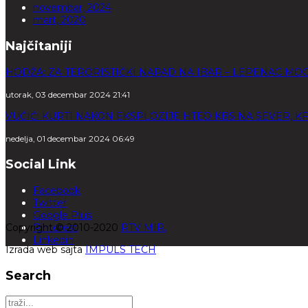
novembar, 2024
mart, 2020
Najčitaniji
HODŽA: ZA TERORISTIČKI NAPAD NA IBAR – LEPENAC MO
utorak, 03 decembar 2024 21:41
VUČIĆ: KURTI NAKON EKSPLOZIJE HTEO KBS NA SEVER, K
nedelja, 01 decembar 2024 06:49
Social Link
Facebook
Twitter
Google Plus
Copyright © 2010-2020
Pinterest
RTV MIR.
Linkedin
Izrada web sajta
IMPULS TECH
Search