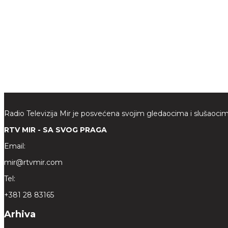
Radio Televizija Mir je posvećena svojim gledaocima i slušaocim
RTV MIR - SA SVOG PRAGA
Email:
mir@rtvmir.com
Tel:
+381 28 83165
Arhiva