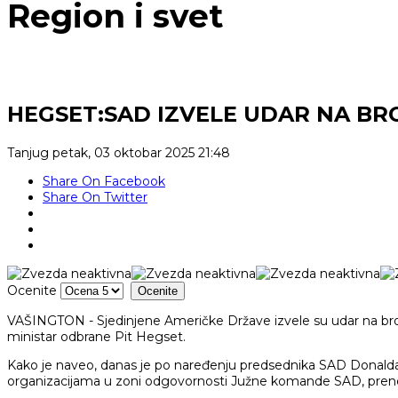
Region i svet
HEGSET:SAD IZVELE UDAR NA BR
Tanjug
petak, 03 oktobar 2025 21:48
Share On Facebook
Share On Twitter
Ocenite
VAŠINGTON - Sjedinjene Američke Države izvele su udar na brod 
ministar odbrane Pit Hegset.
Kako je naveo, danas je po naređenju predsednika SAD Donald
organizacijama u zoni odgovornosti Južne komande SAD, prene