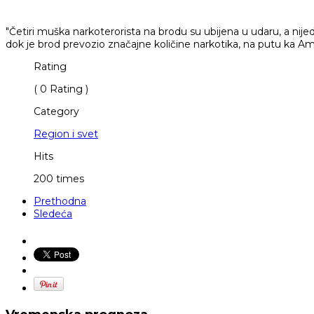
"Četiri muška narkoterorista na brodu su ubijena u udaru, a n
dok je brod prevozio značajne količine narkotika, na putu ka Ame
Rating
( 0 Rating )
Category
Region i svet
Hits
200 times
Prethodna
Sledeća