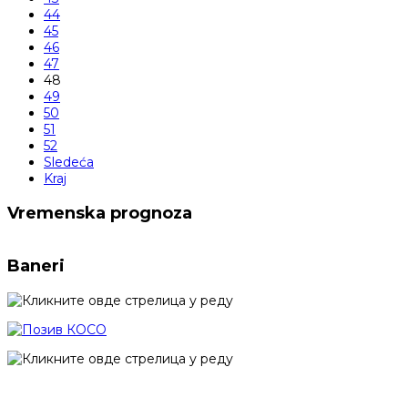
44
45
46
47
48
49
50
51
52
Sledeća
Kraj
Vremenska prognoza
Baneri