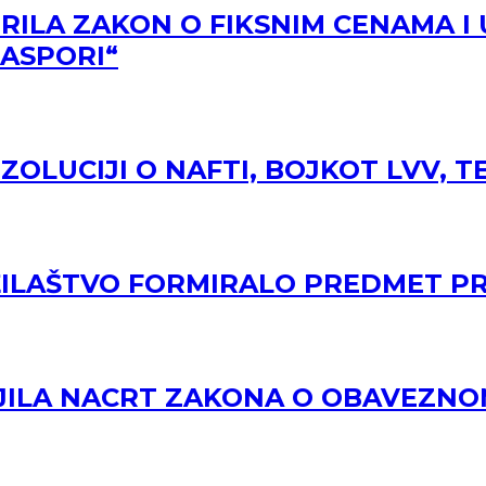
ILA ZAKON O FIKSNIM CENAMA I 
ASPORI“
OLUCIJI O NAFTI, BOJKOT LVV, T
UŽILAŠTVO FORMIRALO PREDMET P
JILA NACRT ZAKONA O OBAVEZN