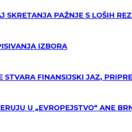
J SKRETANJA PAŽNJE S LOŠIH RE
ISIVANJA IZBORA
E STVARA FINANSIJSKI JAZ, PRIPR
VERUJU U „EVROPEJSTVO“ ANE BR