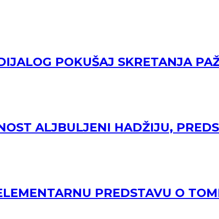
 DIJALOG POKUŠAJ SKRETANJA PAŽ
NOST ALJBULJENI HADŽIJU, PRE
A ELEMENTARNU PREDSTAVU O TOM