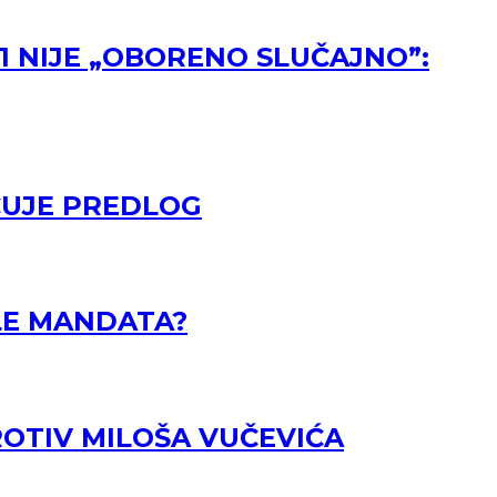
1 NIJE „OBORENO SLUČAJNO”:
CUJE PREDLOG
ELE MANDATA?
ROTIV MILOŠA VUČEVIĆA