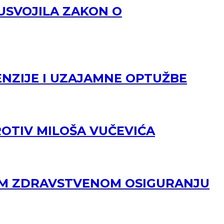
USVOJILA ZAKON O
ENZIJE I UZAJAMNE OPTUŽBE
ROTIV MILOŠA VUČEVIĆA
OM ZDRAVSTVENOM OSIGURANJU