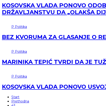
KOSOVSKA VLADA PONOVO ODOBR
DRŽAVLJANSTVU DA „OLAKŠA DIJ
P
Politika
BEZ KVORUMA ZA GLASANJE O REZ
P
Politika
MARINIKA TEPIĆ TVRDI DA JE T
P
Politika
KOSOVSKA VLADA PONOVO USVO
Start
Prethodna
43