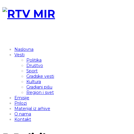
Naslovna
Vesti
Politika
Društvo
Sport
Gradske vesti
Kultura
Gradjani pišu
Region i svet
Emisije
Prilozi
Materijal iz arhive
O nama
Kontakt