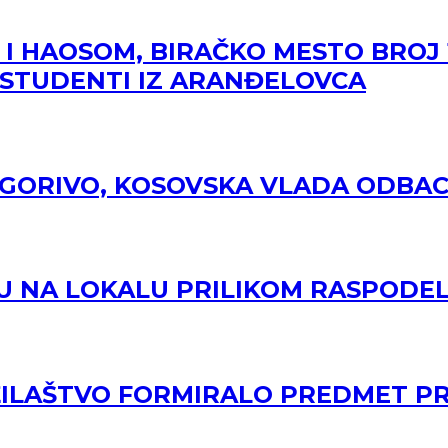
 I HAOSOM, BIRAČKO MESTO BROJ 
 STUDENTI IZ ARANĐELOVCA
A GORIVO, KOSOVSKA VLADA ODBA
INU NA LOKALU PRILIKOM RASPOD
UŽILAŠTVO FORMIRALO PREDMET P