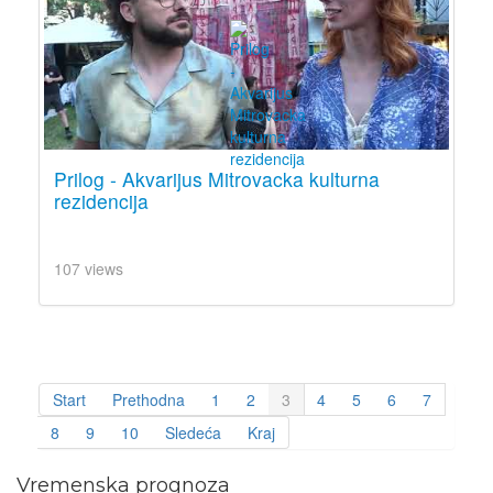
Prilog - Akvarijus Mitrovacka kulturna
rezidencija
107 views
Start
Prethodna
1
2
3
4
5
6
7
8
9
10
Sledeća
Kraj
Vremenska prognoza