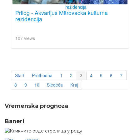
Prilog - Akvarijus Mitrovacka kulturna
rezidencija
107 views
Start
Prethodna
1
2
3
4
5
6
7
8
9
10
Sledeća
Kraj
Vremenska prognoza
Baneri