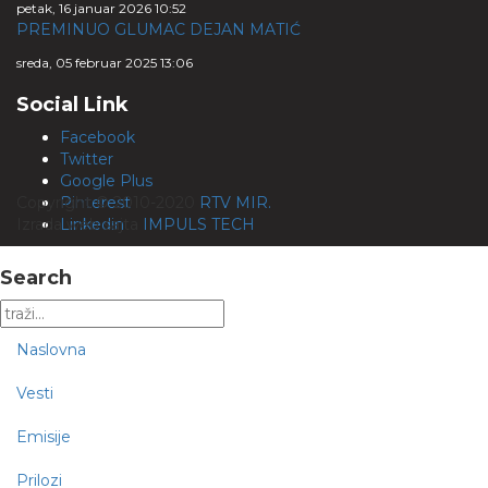
petak, 16 januar 2026 10:52
PREMINUO GLUMAC DEJAN MATIĆ
sreda, 05 februar 2025 13:06
Social Link
Facebook
Twitter
Google Plus
Copyright © 2010-2020
Pinterest
RTV MIR.
Izrada web sajta
Linkedin
IMPULS TECH
Search
Naslovna
Vesti
Emisije
Prilozi