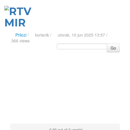
Prilozi
/
korisnik
/
utorak, 10 jun 2025 13:57 /
366 views
Go
0.00 out of 0 user(s)