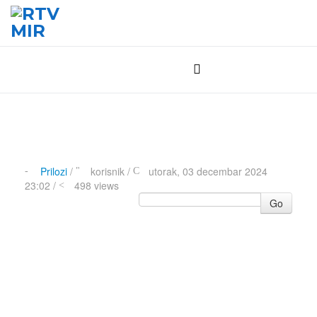
Prilozi
/
korisnik
/
utorak, 03 decembar 2024
23:02 /
498 views
Go