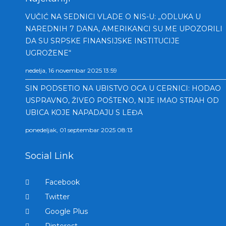
VUČIĆ NA SEDNICI VLADE O NIS-U: „ODLUKA U
NAREDNIH 7 DANA, AMERIKANCI SU ME UPOZORILI
DA SU SRPSKE FINANSIJSKE INSTITUCIJE
UGROŽENE“
nedelja, 16 novembar 2025 13:59
SIN PODSETIO NA UBISTVO OCA U CERNICI: HODAO
USPRAVNO, ŽIVEO POŠTENO, NIJE IMAO STRAH OD
UBICA KOJE NAPADAJU S LEĐA
ponedeljak, 01 septembar 2025 08:13
Social Link
Facebook
Twitter
Google Plus