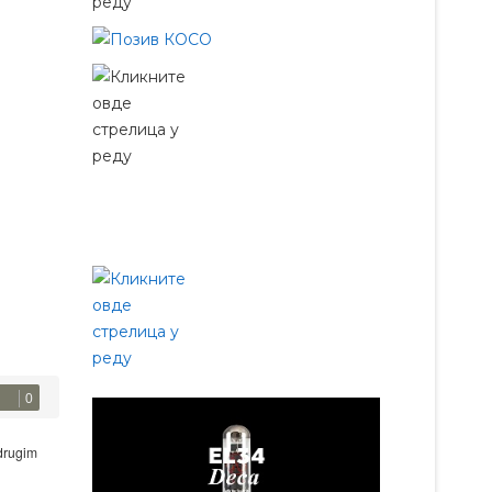
0
 drugim