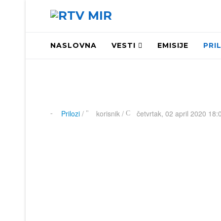
NASLOVNA
VESTI
EMISIJE
PRI
Prilozi
/
korisnik
/
četvrtak, 02 april 2020 18: