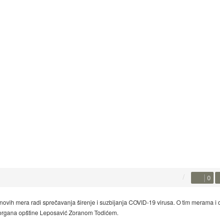
0
novih mera radi sprečavanja širenje i suzbijanja COVID-19 virusa. O tim merama i
organa opštine Leposavić Zoranom Todićem.