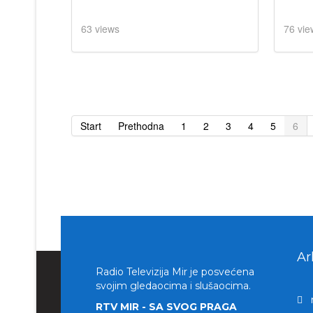
63 views
76 vie
Start
Prethodna
1
2
3
4
5
6
Ar
Radio Televizija Mir je posvećena
svojim gledaocima i slušaocima.
RTV MIR - SA SVOG PRAGA