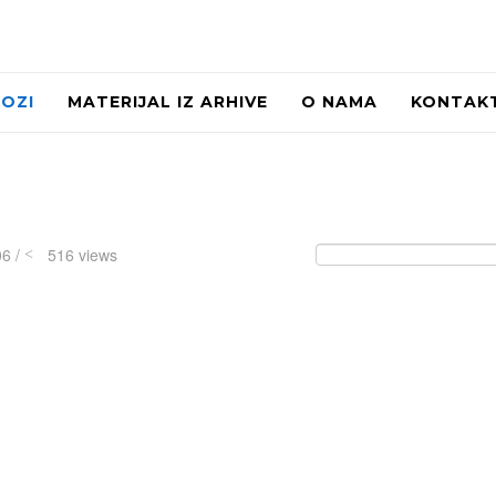
LOZI
MATERIJAL IZ ARHIVE
O NAMA
KONTAK
06 /
516 views