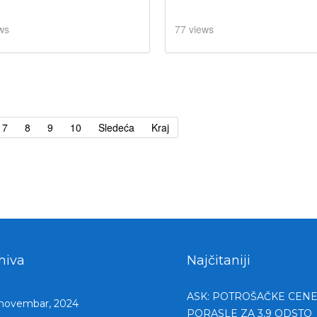
ws
77 views
7
8
9
10
Sledeća
Kraj
hiva
Najčitaniji
ASK: POTROŠAČKE CENE 
novembar, 2024
PORASLE ZA 3,9 ODSTO