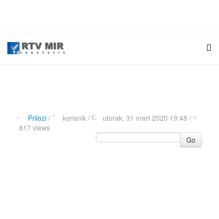
Prilozi
/
korisnik
/
utorak, 31 mart 2020 19:48 /
817 views
Go