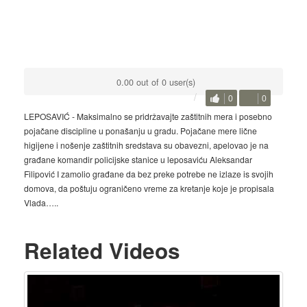
0.00 out of 0 user(s)
0
0
LEPOSAVIĆ - Maksimalno se pridržavajte zaštitnih mera i posebno
pojačane discipline u ponašanju u gradu. Pojačane mere lične
higijene i nošenje zaštitnih sredstava su obavezni, apelovao je na
građane komandir policijske stanice u leposaviću Aleksandar
Filipović I zamolio građane da bez preke potrebe ne izlaze is svojih
domova, da poštuju ograničeno vreme za kretanje koje je propisala
Vlada…..
Related Videos