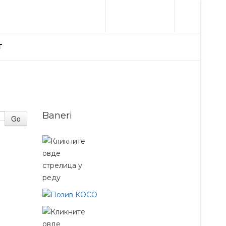
T
Baneri
Go