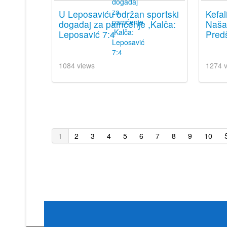
U Leposaviću održan sportski
Kefal
događaj za pamćenje ,Kalča:
Naša 
Leposavić 7:4
Predš
1084 views
1274 
1
2
3
4
5
6
7
8
9
10