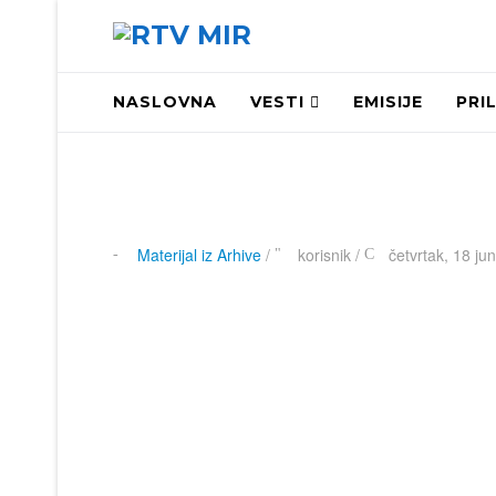
NASLOVNA
VESTI
EMISIJE
PRI
Materijal iz Arhive
/
korisnik
/
četvrtak, 18 ju