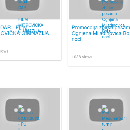
DAR - FILM
Promocoija zbirke pesa
OVIČKA GIMNAZIJA
Ognjena Miladinovica Bo
noci
views
1038 views