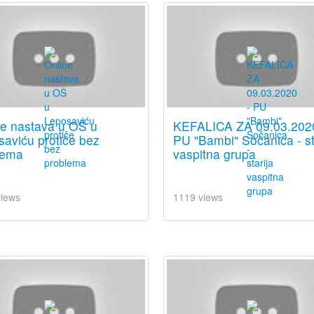
ne nastava u OŠ u
KEFALICA ZA 09.03.202
aviću protiče bez
PU "Bambi" Sočanica - st
lema
vaspitna grupa
views
1119 views