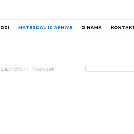
LOZI
MATERIJAL IZ ARHIVE
O NAMA
KONTAK
n 2020 19:16 /
1160 views