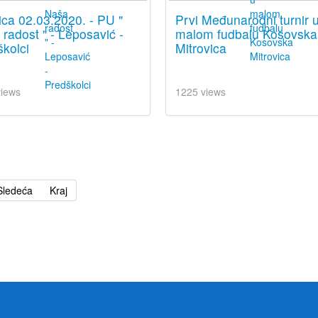
ica 02.03.2020. - PU "
Prvi Međunarodni turnir 
radost " - Leposavić -
malom fudbalu Kosovska
kolci
Mitrovica
views
1225 views
Sledeća
Kraj