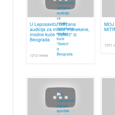
U Leposaviću održana
MOJ 
audicija za mlade manekene,
MITR
modne kuće “Select” iz
Beograda
1251 
1212 views