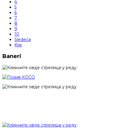
4
5
6
7
8
9
10
Sledeća
Kraj
Baneri