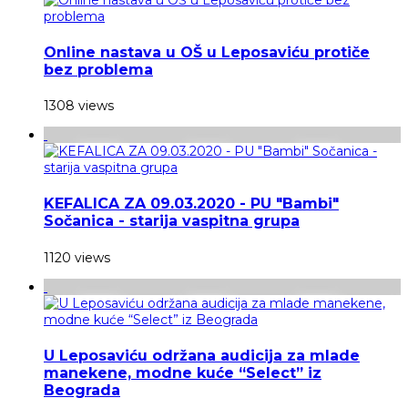
Online nastava u OŠ u Leposaviću protiče
bez problema
1308 views
KEFALICA ZA 09.03.2020 - PU "Bambi"
Sočanica - starija vaspitna grupa
1120 views
U Leposaviću održana audicija za mlade
manekene, modne kuće “Select” iz
Beograda