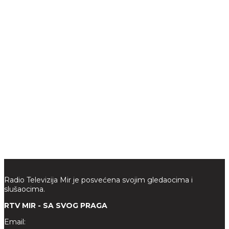
Radio Televizija Mir je posvećena svojim gledaocima i
slušaocima.
RTV MIR - SA SVOG PRAGA
Email: