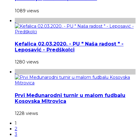
1089 views
Kefalica 02.03.2020. - PU " Naša radost " -
Leposavić - Predškolci
1280 views
Prvi Međunarodni turnir u malom fudbalu
Kosovska Mitrovica
1228 views
1
2
3