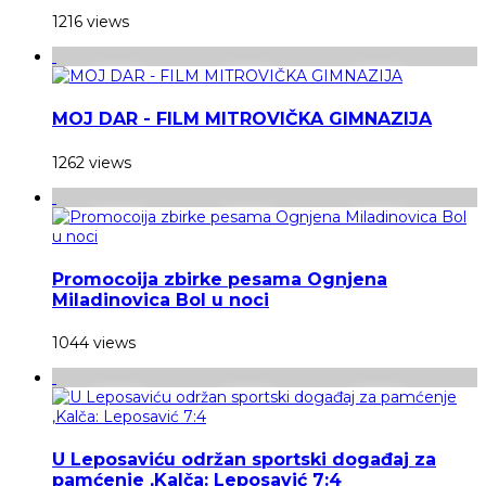
1216 views
MOJ DAR - FILM MITROVIČKA GIMNAZIJA
1262 views
Promocoija zbirke pesama Ognjena
Miladinovica Bol u noci
1044 views
U Leposaviću održan sportski događaj za
pamćenje ,Kalča: Leposavić 7:4