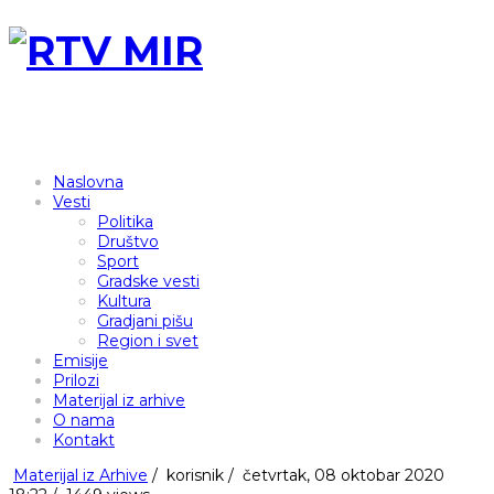
Naslovna
Vesti
Politika
Društvo
Sport
Gradske vesti
Kultura
Gradjani pišu
Region i svet
Emisije
Prilozi
Materijal iz arhive
O nama
Kontakt
Materijal iz Arhive
/
korisnik
/
četvrtak, 08 oktobar 2020