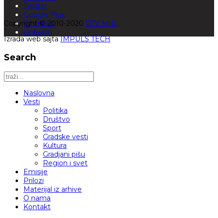
Twitter
Google Plus
Copyright © 2010-2020
Pinterest
RTV MIR.
Linkedin
Izrada web sajta
IMPULS TECH
Search
Naslovna
Vesti
Politika
Društvo
Sport
Gradske vesti
Kultura
Gradjani pišu
Region i svet
Emisije
Prilozi
Materijal iz arhive
O nama
Kontakt