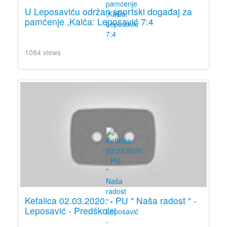
U Leposaviću održan sportski događaj za
pamćenje ,Kalča: Leposavić 7:4
1084 views
Kefalica 02.03.2020. - PU " Naša radost " -
Leposavić - Predškolci