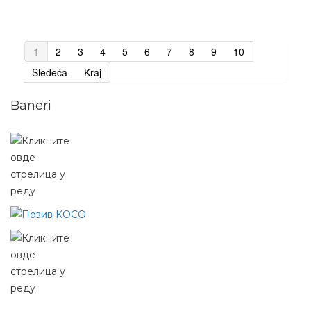
1
2
3
4
5
6
7
8
9
10
Sledeća
Kraj
Baneri