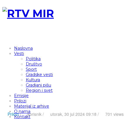
Naslovna
Vesti
Politika
Društvo
Sport
Gradske vesti
Kultura
Gradjani pišu
Region i svet
Emisije
Prilozi
Materijal iz arhive
O nama
Prilozi
/
korisnik
/
utorak, 30 jul 2024 09:18 /
701 views
Kontakt