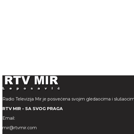
Radio Televizija Mir je posvećena svojim gledaocima i slušaocim
RTV MIR - SA SVOG PRAGA
Email:
mir@rtvmir.com