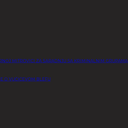
RNOJ MITROVICI ZA SARADNJU SA KRIMINALNIM GRUPAMA
 JE O VUČIĆEVOM BLEFU