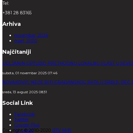
Tel:
+381 28 83165
Arhiva
novembar, 2024
mart, 2020
Najčitaniji
UGLJANIN OPTUŽIO PRETHODNU LOKALNU VLAST U SEVE
subota, 01 novembar 2025 07:46
NOVAKOVIĆ: NEĆE BITI GRAĐANSKOG RATA U SRBIJI, REČ
sreda, 13 avgust 2025 08:31
Social Link
Facebook
Twitter
Google Plus
Copyright © 2010-2020
Pinterest
RTV MIR.