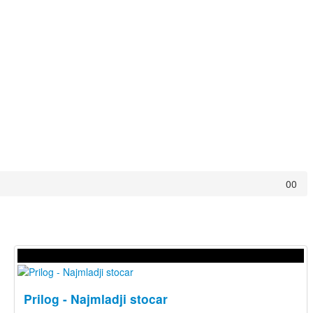
0
0
Prilog - Najmladji stocar