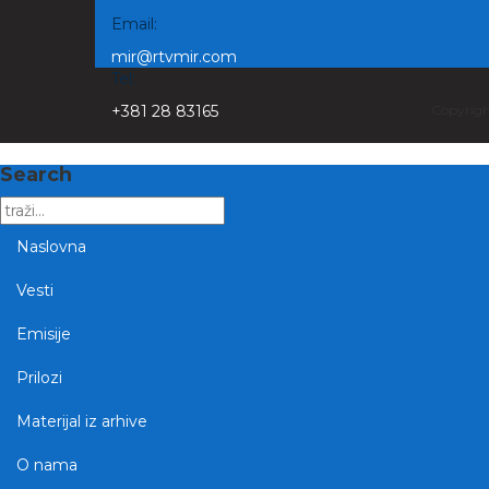
Email:
mir@rtvmir.com
Tel:
+381 28 83165
Copyrig
Search
Naslovna
Vesti
Emisije
Prilozi
Materijal iz arhive
O nama