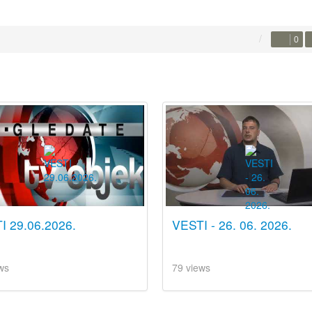
0
I 29.06.2026.
VESTI - 26. 06. 2026.
ws
79 views