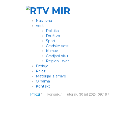
Naslovna
Vesti
Politika
Društvo
Sport
Gradske vesti
Kultura
Gradjani pišu
Region i svet
Emisije
Prilozi
Materijal iz arhive
O nama
Kontakt
Prilozi
/
korisnik
/
utorak, 30 jul 2024 09:18 /