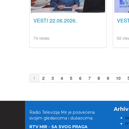
VESTI 22.06.2026.
VEST
74 views
92 vie
1
2
3
4
5
6
7
8
9
10
Arhiv
Radio Televizija Mir je posvećena
n
svojim gledaocima i slušaocima.
m
RTV MIR - SA SVOG PRAGA