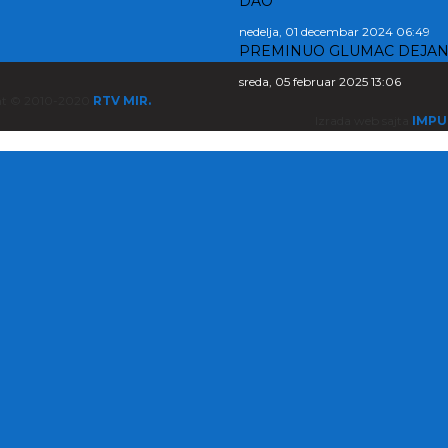
DAO
nedelja, 01 decembar 2024 06:49
PREMINUO GLUMAC DEJAN
sreda, 05 februar 2025 13:06
ht © 2010-2020
RTV MIR.
Izrada web sajta
IMPU