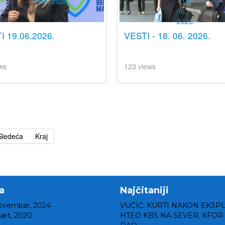
I 19.06.2026.
VESTI - 18. 06. 2026.
ws
123 views
Sledeća
Kraj
a
Najčitaniji
ovembar, 2024
VUČIĆ: KURTI NAKON EKSP
art, 2020
HTEO KBS NA SEVER, KFOR 