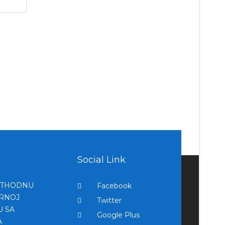
Social Link
ETHODNU
Facebook
ERNOJ
Twitter
U SA
Google Plus
A