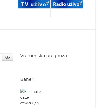
T
Vremenska prognoza
Go
Baneri