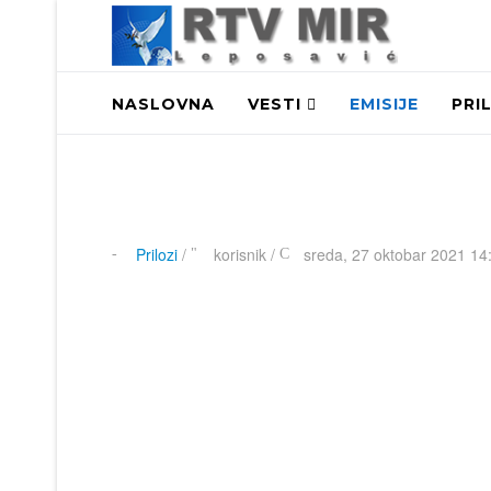
NASLOVNA
VESTI
EMISIJE
PRI
Prilozi
/
korisnik
/
sreda, 27 oktobar 2021 14