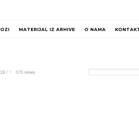
LOZI
MATERIJAL IZ ARHIVE
O NAMA
KONTAK
:26 /
375 views