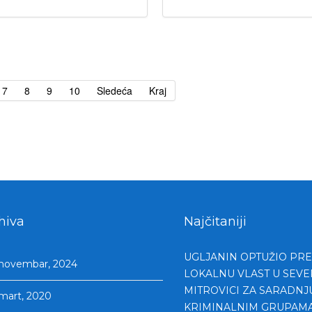
7
8
9
10
Sledeća
Kraj
hiva
Najčitaniji
UGLJANIN OPTUŽIO PR
novembar, 2024
LOKALNU VLAST U SEV
MITROVICI ZA SARADNJ
mart, 2020
KRIMINALNIM GRUPAM