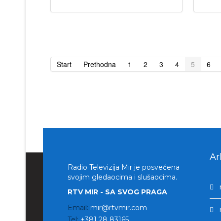
Start
Prethodna
1
2
3
4
5
6
Ar
Radio Televizija Mir je posvećena
svojim gledaocima i slušaocima.
RTV MIR - SA SVOG PRAGA
Email:
mir@rtvmir.com
Tel:
+381 28 83165