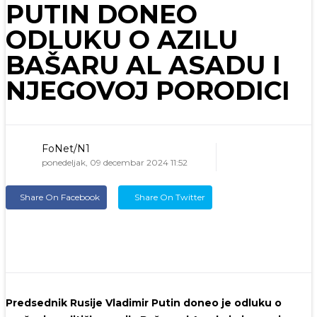
PUTIN DONEO
ODLUKU O AZILU
BAŠARU AL ASADU I
NJEGOVOJ PORODICI
FoNet/N1
ponedeljak, 09 decembar 2024 11:52
Share On Facebook
Share On Twitter
Predsednik Rusije Vladimir Putin doneo je odluku o