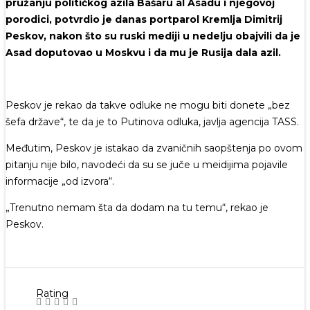
pružanju političkog azila Bašaru al Asadu i njegovoj
porodici, potvrdio je danas portparol Kremlja Dimitrij
Peskov, nakon što su ruski mediji u nedelju obajvili da je
Asad doputovao u Moskvu i da mu je Rusija dala azil.
Peskov je rekao da takve odluke ne mogu biti donete „bez
šefa države“, te da je to Putinova odluka, javlja agencija TASS.
Međutim, Peskov je istakao da zvaničnih saopštenja po ovom
pitanju nije bilo, navodeći da su se juče u meidijima pojavile
informacije „od izvora“.
„Trenutno nemam šta da dodam na tu temu“, rekao je
Peskov.
Rating