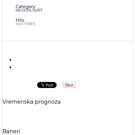
Category
REGION I SVET
Hits
440 TIMES
Prethodna
Sledeća
Vremenska prognoza
Baneri