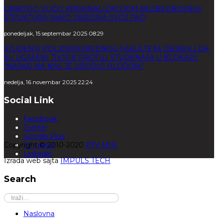
GRBOVIĆ: VUČIĆ KRIMINALIZACIJOM BEZBEDNOSNIH
STRUKTURA SAMO UBRZAVA SVOJ PAD
ponedeljak, 15 septembar 2025 08:29
STUDENTI POLJOPRIVREDNOG FAKULTETA OBJAVILI DA
SU UGAŠENI TIKTOK PROFILI STUDENATA U BLOKADI:
“NAPAD NA NAS JE URODIO PLODOM”
nedelja, 16 novembar 2025 22:24
Social Link
Facebook
Twitter
Google Plus
Copyright © 2010-2020
Pinterest
RTV MIR.
Linkedin
Izrada web sajta
IMPULS TECH
Search
Naslovna