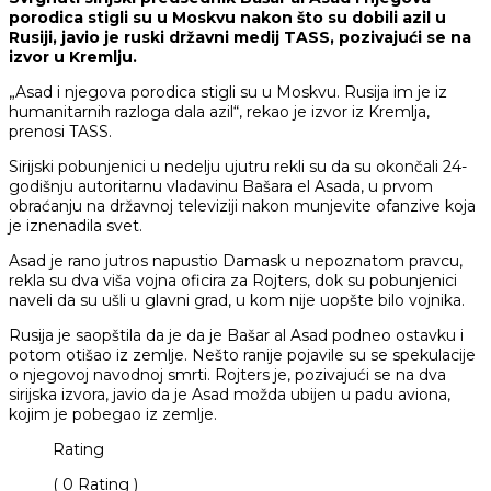
porodica stigli su u Moskvu nakon što su dobili azil u
Rusiji, javio je ruski državni medij TASS, pozivajući se na
izvor u Kremlju.
„Asad i njegova porodica stigli su u Moskvu. Rusija im je iz
humanitarnih razloga dala azil“, rekao je izvor iz Kremlja,
prenosi TASS.
Sirijski pobunjenici u nedelju ujutru rekli su da su okončali 24-
godišnju autoritarnu vladavinu Bašara el Asada, u prvom
obraćanju na državnoj televiziji nakon munjevite ofanzive koja
je iznenadila svet.
Asad je rano jutros napustio Damask u nepoznatom pravcu,
rekla su dva viša vojna oficira za Rojters, dok su pobunjenici
naveli da su ušli u glavni grad, u kom nije uopšte bilo vojnika.
Rusija je saopštila da je da je Bašar al Asad podneo ostavku i
potom otišao iz zemlje. Nešto ranije pojavile su se spekulacije
o njegovoj navodnoj smrti. Rojters je, pozivajući se na dva
sirijska izvora, javio da je Asad možda ubijen u padu aviona,
kojim je pobegao iz zemlje.
Rating
( 0 Rating )