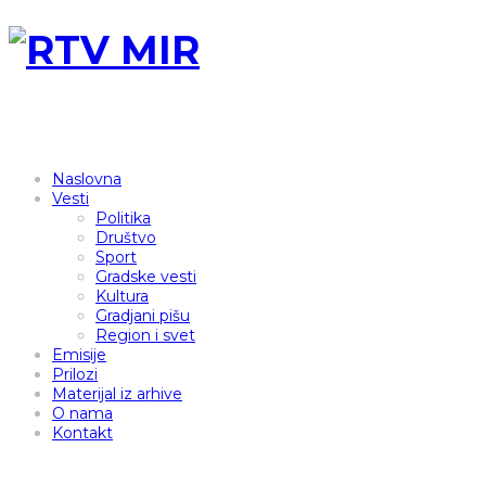
Naslovna
Vesti
Politika
Društvo
Sport
Gradske vesti
Kultura
Gradjani pišu
Region i svet
Emisije
Prilozi
Materijal iz arhive
O nama
Kontakt