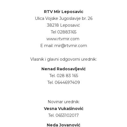
RTV Mir Leposavic
Ulica Vojske Jugoslavije br. 26
38218 Leposavić
Tel 02883165
www.rtvmir.com
E mail: mir@rtvmir.com
Vlasnik i glavni odgovorni urednik:
Nenad Radosavljević
Tel. 028 83 165
Tel. 0644697409
Novinar urednik:
Vesna Vukašinović
Tel. 0653102017
Neda Jovanović