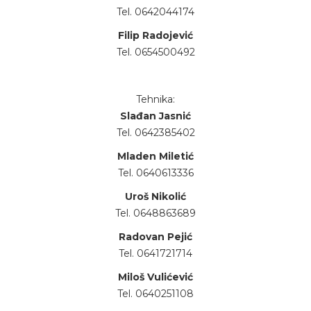
Tel. 0642044174
Filip Radojević
Tel. 0654500492
Tehnika:
Slađan Jasnić
Tel. 0642385402
Mladen Miletić
Tel. 0640613336
Uroš Nikolić
Tel. 0648863689
Radovan Pejić
Tel. 0641721714
Miloš Vulićević
Tel. 0640251108