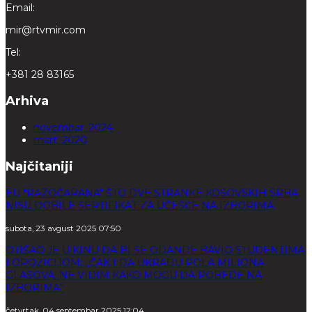
Email:
mir@rtvmir.com
Tel:
+381 28 83165
Arhiva
novembar, 2024
mart, 2020
Najčitaniji
EU "RAZOČARANA" ŠTO DVE STRANKE KOSOVSKIH SRBA
NISU DOBILE SERTIFIKAT ZA UČEŠĆE NA IZBORIMA
subota, 23 avgust 2025 07:50
OTIŠAO JE U KINU DA BI SE ODANDE BAVIO STUDENTIMA
I OPOZICIJOM: „ČAK I DA UKRADU POLA MILIONA
GLASOVA, NE VIDIM KAKO MOGU DA POBEDE NA
IZBORIMA“
četvrtak, 04 septembar 2025 12:04