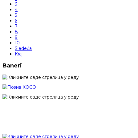
3
4
5
6
7
8
9
10
Sledeća
Kraj
Baneri