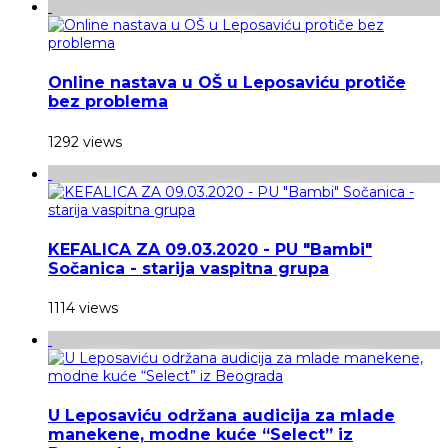
Online nastava u OŠ u Leposaviću protiče
bez problema
1292 views
KEFALICA ZA 09.03.2020 - PU "Bambi"
Sočanica - starija vaspitna grupa
1114 views
U Leposaviću održana audicija za mlade
manekene, modne kuće “Select” iz