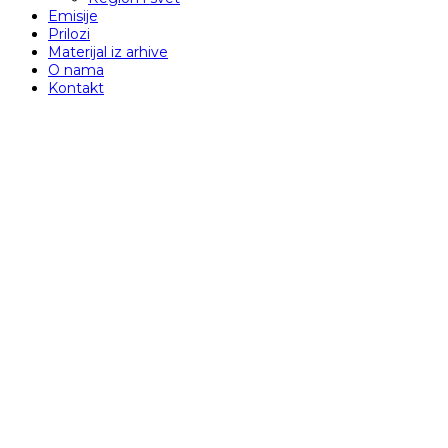
Emisije
Prilozi
Materijal iz arhive
O nama
Kontakt