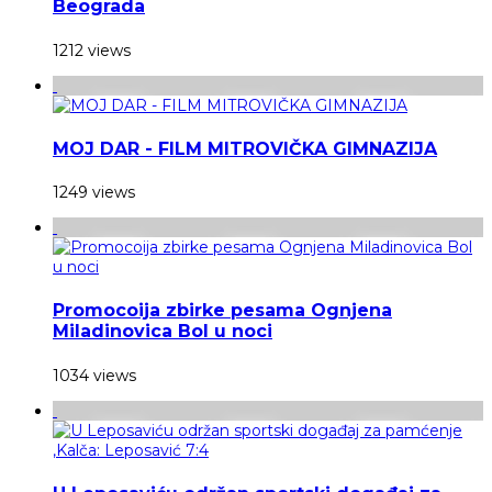
Beograda
1212 views
MOJ DAR - FILM MITROVIČKA GIMNAZIJA
1249 views
Promocoija zbirke pesama Ognjena
Miladinovica Bol u noci
1034 views