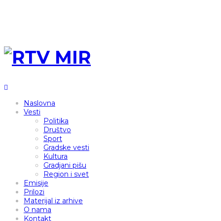
Naslovna
Vesti
Politika
Društvo
Sport
Gradske vesti
Kultura
Gradjani pišu
Region i svet
Emisije
Prilozi
Materijal iz arhive
O nama
Kontakt