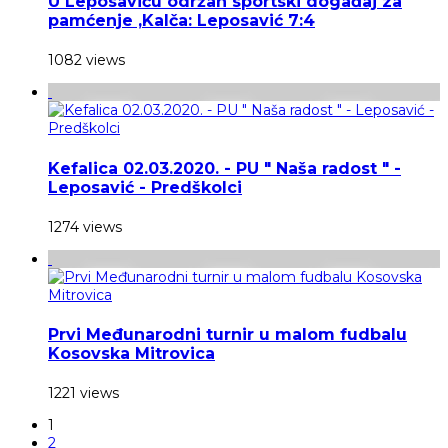
U Leposaviću održan sportski događaj za
pamćenje ,Kalča: Leposavić 7:4
1082 views
Kefalica 02.03.2020. - PU " Naša radost " -
Leposavić - Predškolci
1274 views
Prvi Međunarodni turnir u malom fudbalu
Kosovska Mitrovica
1221 views
1
2