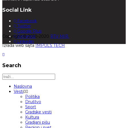
Social Link
Facebook
Twitter
Google Plus
Copyright © 2010-2020
Pinterest
RTV MIR.
Linkedin
Izrada web sajta
IMPULS TECH
Search
Naslovna
Vesti
Politika
Društvo
Sport
Gradske vesti
Kultura
Gradjani pišu
Region i svet