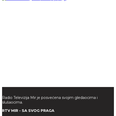
Radio Televizija Mir je posvećena svojim gledaocima i
slušaocima.
RTV MIR - SA SVOG PRAGA