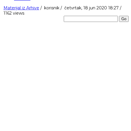
Materijal iz Arhive
/
korisnik
/
četvrtak, 18 jun 2020 18:27 /
1162 views
Go