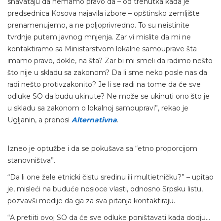
shavataju da nemamo pravo da – od trenutka kada je
predsednica Kosova najavila izbore – opštinsko zemljište
prenamenujemo, a ne poljoprivredno. To su neistinite
tvrdnje putem javnog mnjenja. Zar vi mislite da mi ne
kontaktiramo sa Ministarstvom lokalne samouprave šta
imamo pravo, dokle, na šta? Zar bi mi smeli da radimo nešto
što nije u skladu sa zakonom? Da li sme neko posle nas da
radi nešto protivzakonito? Je li se radi na tome da će sve
odluke SO da budu ukinute? Ne može se ukinuti ono što je
u skladu sa zakonom o lokalnoj samoupravi”, rekao je
Ugljanin, a prenosi
Alternativna
.
Izneo je optužbe i da se pokušava sa “etno proporcijom
stanovništva”.
“Da li one žele etnicki čistu sredinu ili multietničku?” – upitao
je, misleći na buduće nosioce vlasti, odnosno Srpsku listu,
pozvavši medije da ga za sva pitanja kontaktiraju.
“A pretiiti ovoj SO da će sve odluke poništavati kada dodju…