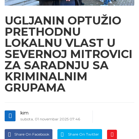
UGLJANIN OPTUŽIO
PRETHODNU
LOKALNU VLAST U
SEVERNOJ MITROVICI
ZA SARADNJU SA
KRIMINALNIM
GRUPAMA
kim
subota, 01 novembar 2025 07:46
Share On Facebook
Share On Twitter