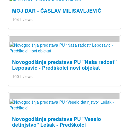
MOJ DAR - ČASLAV MILISAVLJEVIĆ
1041 views
Novogodišnja predstava PU "Naša radost"
Leposavić - Predškolci novi objekat
1001 views
Novogodišnja predstava PU "Veselo
detinjstvo" Lešak - Predškolci