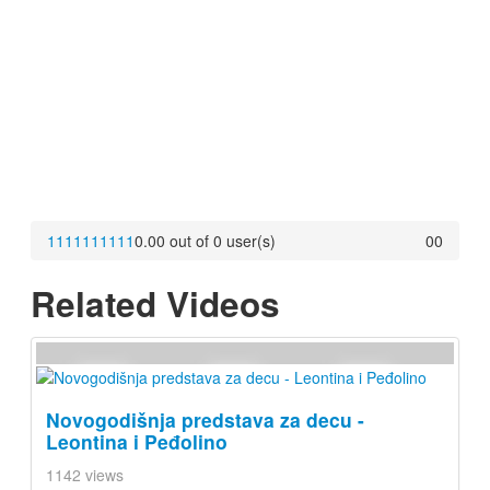
1
1
1
1
1
1
1
1
1
1
0.00 out of 0 user(s)
0
0
Related Videos
Novogodišnja predstava za decu -
Leontina i Peđolino
1142 views