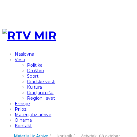
Naslovna
Vesti
Politika
Društvo
Sport
Gradske vesti
Kultura
Gradjani pišu
Region i svet
Emisije
Prilozi
Materijal iz arhive
O nama
Kontakt
Materijal iz Arhive
/
korisnik
/
četvrtak, 08 oktobar