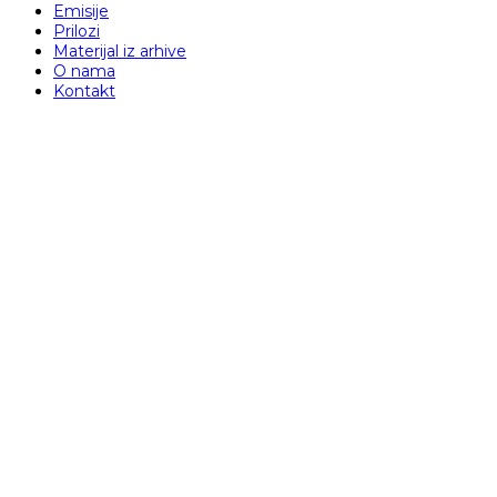
Emisije
Prilozi
Materijal iz arhive
O nama
Kontakt