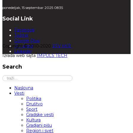
ponedeljak, 15 septembar 2025 08:35
Social Link
Facebook
Twitter
Google Plus
Copyright © 2010-2020
Pinterest
RTV MIR.
Linkedin
Izrada web sajta
IMPULS TECH
Search
Naslovna
Vesti
Politika
Društvo
Sport
Gradske vesti
Kultura
Gradjani pišu
Region i svet