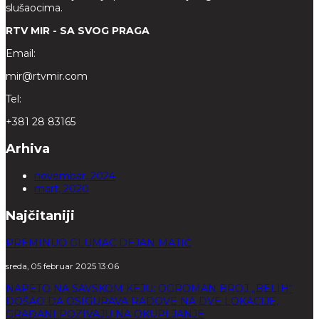
slušaocima.
RTV MIR - SA SVOG PRAGA
Email:
mir@rtvmir.com
Tel:
+381 28 83165
Arhiva
novembar, 2024
mart, 2020
Najčitaniji
PREMINUO GLUMAC DEJAN MATIĆ
sreda, 05 februar 2025 13:06
NAPETO NA SAVSKOM KEJU: OGROMAN BROJ „BELIH“
DOŠAO DA OSIGURAVA RADOVE NA DVE LOKACIJE,
GRAĐANI POZIVAJU NA OKUPLJANJE