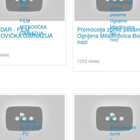
DAR - FILM
Promocoija zbirke pesa
OVIČKA GIMNAZIJA
Ognjena Miladinovica Bo
noci
views
1033 views