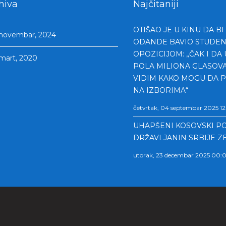
hiva
Najčitaniji
OTIŠAO JE U KINU DA BI
novembar, 2024
ODANDE BAVIO STUDEN
OPOZICIJOM: „ČAK I DA
mart, 2020
POLA MILIONA GLASOVA
VIDIM KAKO MOGU DA 
NA IZBORIMA“
četvrtak, 04 septembar 2025 1
UHAPŠENI KOSOVSKI PO
DRŽAVLJANIN SRBIJE Z
utorak, 23 decembar 2025 00: