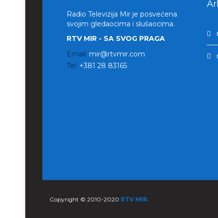
Ar
Radio Televizija Mir je posvećena
svojim gledaocima i slušaocima.
RTV MIR - SA SVOG PRAGA
Email:
mir@rtvmir.com
Tel:
+381 28 83165
Copyright © 2010-2020
RTV MIR.