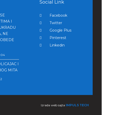
Social Link
 SE
Facebook
TIMA I
Twitter
 UKRADU
Google Plus
, NE
Pinterest
POBEDE
Linkedin
2:04
LICAJAC I
BOG MITA
02
Izrada web sajta
IMPULS TECH