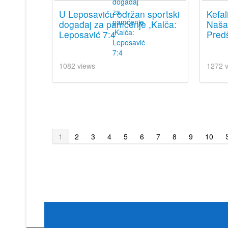
U Leposaviću održan sportski
Kefal
događaj za pamćenje ,Kalča:
Naša 
Leposavić 7:4
Predš
1082 views
1272 
1
2
3
4
5
6
7
8
9
10