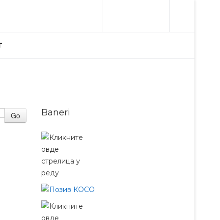
T
Baneri
Go