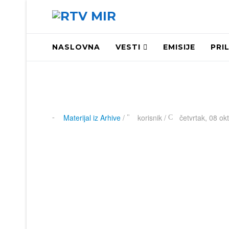
NASLOVNA
VESTI
EMISIJE
PRI
Materijal iz Arhive
/
korisnik
/
četvrtak, 08 ok