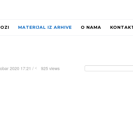
LOZI
MATERIJAL IZ ARHIVE
O NAMA
KONTAK
tobar 2020 17:21 /
925 views