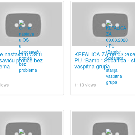
ne nastava u OŠ u
KEFALICA ZA 09.03.202
aviću protiče bez
PU "Bambi" Sočanica - st
lema
vaspitna grupa
views
1113 views