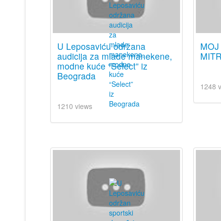
U Leposaviću održana
MOJ 
audicija za mlade manekene,
MITR
modne kuće “Select” iz
Beograda
1248 
1210 views