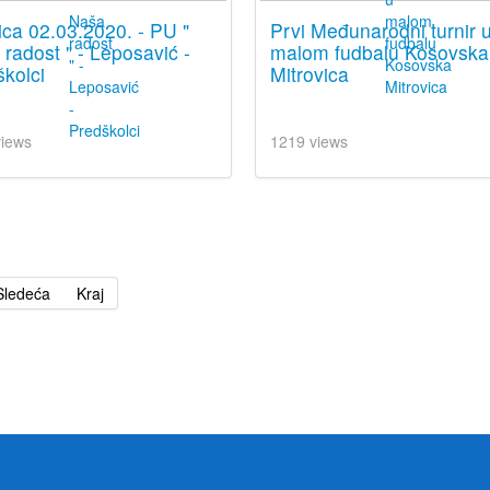
ica 02.03.2020. - PU "
Prvi Međunarodni turnir 
radost " - Leposavić -
malom fudbalu Kosovska
kolci
Mitrovica
views
1219 views
Sledeća
Kraj