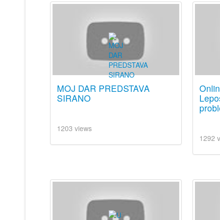
MOJ DAR PREDSTAVA
Onli
SIRANO
Lepos
prob
1203 views
1292 