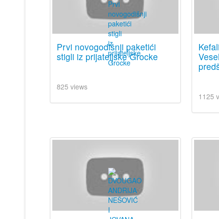
Prvi novogodišnji paketići
Kefal
stigli iz prijateljske Grocke
Vesel
predš
825 views
1125 