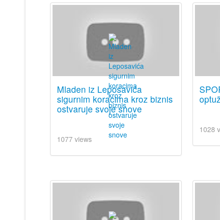
Mladen iz Leposavića
SPOR
sigurnim koracima kroz biznis
optuž
ostvaruje svoje snove
1028 
1077 views