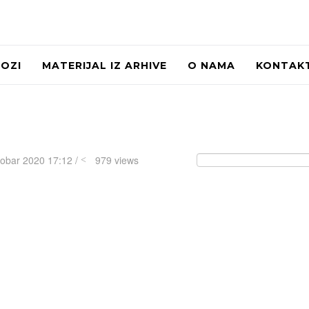
LOZI
MATERIJAL IZ ARHIVE
O NAMA
KONTAK
tobar 2020 17:12 /
979 views