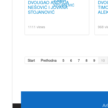
DVOUGAO ANDRIJA
DVO
NEŠOVIĆ I JOVANA
TIMO
STOJANOVIĆ
ALE
1111 views
968 vi
Start
Prethodna
5
6
7
8
9
10
Ar