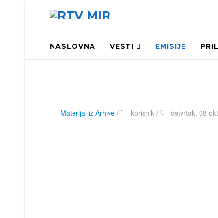
NASLOVNA
VESTI
EMISIJE
PRI
Materijal iz Arhive
/
korisnik
/
četvrtak, 08 ok