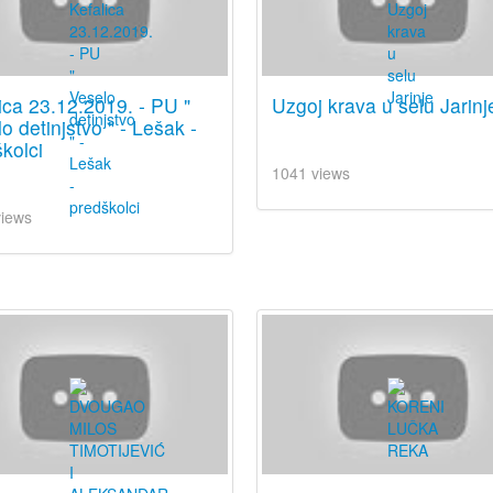
ica 23.12.2019. - PU "
Uzgoj krava u selu Jarinj
o detinjstvo " - Lešak -
kolci
1041 views
views