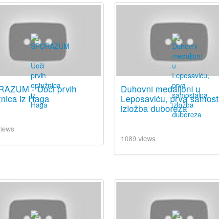
AZUM - Uoči prvih
Duhovni medaljoni u
nica iz Haga
Leposaviću, prva samost
izložba duboreza
views
1089 views