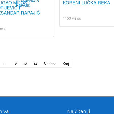
UGAO MILOS
KORENI LUČKA REKA
TIJEVIĆ I
KSANDAR RAPAJIĆ
1153 views
ews
11
12
13
14
Sledeća
Kraj
hiva
Najčitaniji