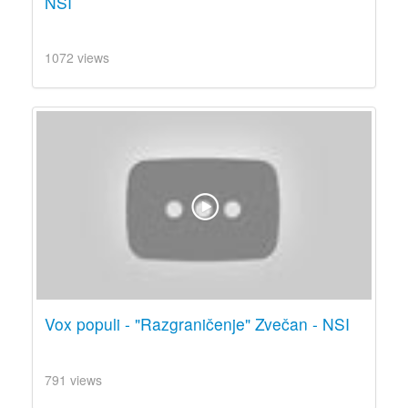
NSI
1072 views
Vox populi - "Razgraničenje" Zvečan - NSI
791 views