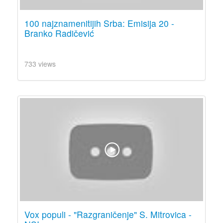
100 najznamenitijih Srba: Emisija 20 -
Branko Radičević
733 views
Vox populi - "Razgraničenje" S. Mitrovica -