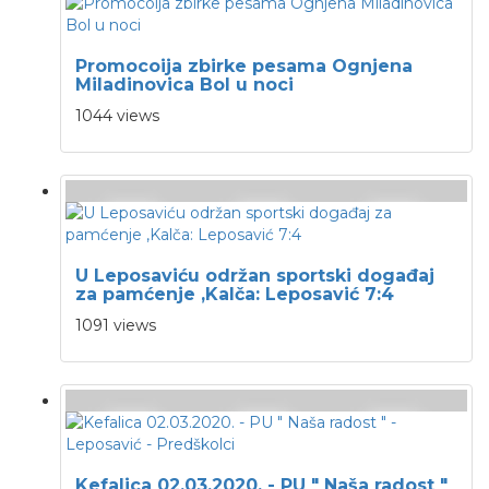
Promocoija zbirke pesama Ognjena
Miladinovica Bol u noci
1044 views
U Leposaviću održan sportski događaj
za pamćenje ,Kalča: Leposavić 7:4
1091 views
Kefalica 02.03.2020. - PU " Naša radost "