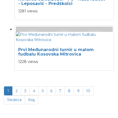
- Leposavić - Predškolci
1281 views
Prvi Međunarodni turnir u malom
fudbalu Kosovska Mitrovica
1228 views
1
2
3
4
5
6
7
8
9
10
Sledeća
Kraj