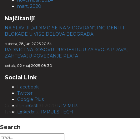
mart, 2020
Najčitaniji
NA SLAVIJI „VIDIMO SE NA VIDOVDAN“, INCIDENTI I
BLOKADE U VIŠE DELOVA BEOGRADA
subota, 28 jun 2025 20:54
RADNICI NA KOSOVU PROTESTUJU ZA SVOJA PRAVA,
ZAHTEVAJU POVEĆANJE PLATA
petak, 02 maj 2025 08:30
Social Link
Facebook
Twitter
Google Plus
Copyright © 2010-2020
Pinterest
RTV MIR.
Izrada web sajta
Linkedin
IMPULS TECH
Search