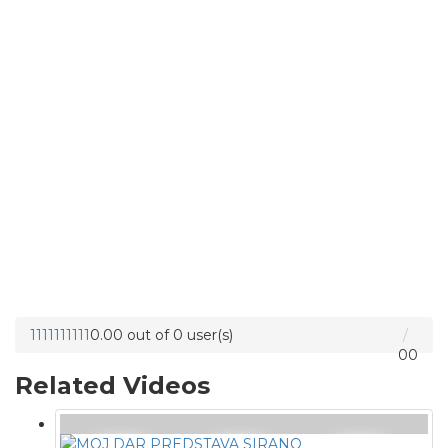
1
1
1
1
1
1
1
1
1
1
0.00 out of 0 user(s)
0
0
Related Videos