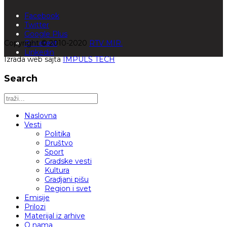
Facebook
Twitter
Google Plus
Copyright © 2010-2020
Pinterest
RTV MIR.
Linkedin
Izrada web sajta
IMPULS TECH
Search
Naslovna
Vesti
Politika
Društvo
Sport
Gradske vesti
Kultura
Gradjani pišu
Region i svet
Emisije
Prilozi
Materijal iz arhive
O nama