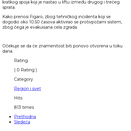
kratkog spoja koji je nastao u liftu između drugog i trećeg
sprata.
Kako prenosi Figaro, zbog tehničkog incidenta koji se
dogodio oko 10.50 časova aktivirao se protivpožarni sistem,
zbog čega je evakuisana cela zgrada.
Očekuje se da će znamenitost biti ponovo otvorena u toku
dana.
Rating
( 0 Rating )
Category
Region i svet
Hits
813 times
Prethodna
Sledeća