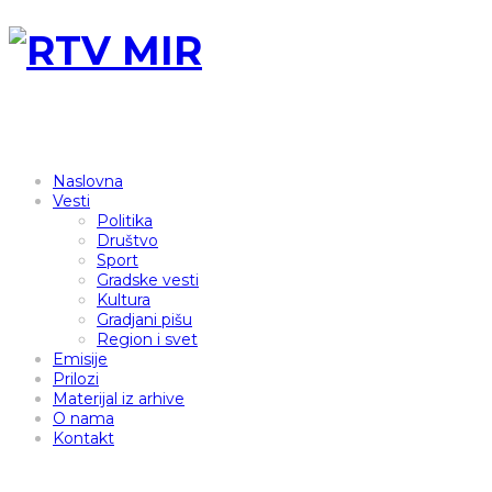
Naslovna
Vesti
Politika
Društvo
Sport
Gradske vesti
Kultura
Gradjani pišu
Region i svet
Emisije
Prilozi
Materijal iz arhive
O nama
Kontakt