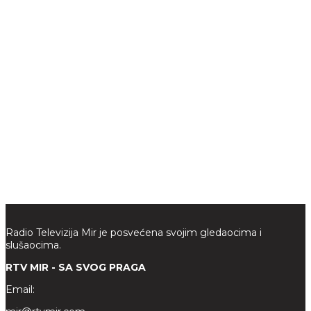
Radio Televizija Mir je posvećena svojim gledaocima i
slušaocima.
RTV MIR - SA SVOG PRAGA
Email: