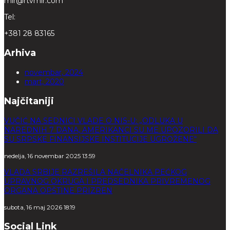
mir@rtvmir.com
Tel:
+381 28 83165
Arhiva
novembar, 2024
mart, 2020
Najčitaniji
VUČIĆ NA SEDNICI VLADE O NIS-U: „ODLUKA U
NAREDNIH 7 DANA, AMERIKANCI SU ME UPOZORILI DA
SU SRPSKE FINANSIJSKE INSTITUCIJE UGROŽENE“
nedelja, 16 novembar 2025 13:59
VLADA SRBIJE RAZREŠILA NAČELNIKA PEĆKOG
UPRAVNOG OKRUGA I PREDSEDNIKA PRIVREMENOG
ORGANA OPŠTINE PRIZREN
subota, 16 maj 2026 18:19
Social Link