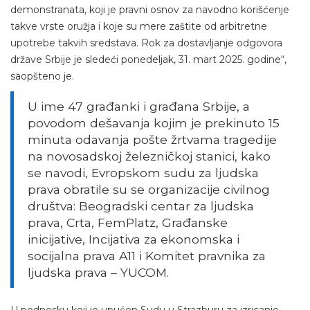
demonstranata, koji je pravni osnov za navodno korišćenje
takve vrste oružja i koje su mere zaštite od arbitretne
upotrebe takvih sredstava. Rok za dostavljanje odgovora
države Srbije je sledeći ponedeljak, 31. mart 2025. godine“,
saopšteno je.
U ime 47 građanki i građana Srbije, a
povodom dešavanja kojim je prekinuto 15
minuta odavanja pošte žrtvama tragedije
na novosadskoj železničkoj stanici, kako
se navodi, Evropskom sudu za ljudska
prava obratile su se organizacije civilnog
društva: Beogradski centar za ljudska
prava, Crta, FemPlatz, Građanske
inicijative, Incijativa za ekonomska i
socijalna prava A11 i Komitet pravnika za
ljudska prava – YUCOM.
U podnesku koji je upućen Sudu u Strazburu za izricanje