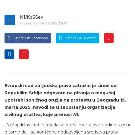
N1/KoSSev
utorak, 25 mart 2025 21:00
Share On Facebook
Share On Twitter
Evropski sud za ljudska prava zatražio je sinoć od
Republike Srbije odgovore na pitanja o mogućoj
upotrebi soničnog oružja na protestu u Beogradu 15.
marta 2025, navodi se u saopštenju organizacija
civilnog društva, koje prenosi
N1
.
„Našoj državi dat je rok da se do 31. marta ove godine izjasni
o tome da li su korišćena nedozvoljena sredstva protiv