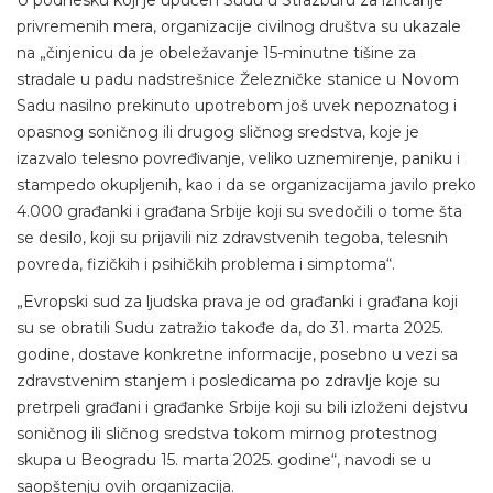
privremenih mera, organizacije civilnog društva su ukazale
na „činjenicu da je obeležavanje 15-minutne tišine za
stradale u padu nadstrešnice Železničke stanice u Novom
Sadu nasilno prekinuto upotrebom još uvek nepoznatog i
opasnog soničnog ili drugog sličnog sredstva, koje je
izazvalo telesno povređivanje, veliko uznemirenje, paniku i
stampedo okupljenih, kao i da se organizacijama javilo preko
4.000 građanki i građana Srbije koji su svedočili o tome šta
se desilo, koji su prijavili niz zdravstvenih tegoba, telesnih
povreda, fizičkih i psihičkih problema i simptoma“.
„Evropski sud za ljudska prava je od građanki i građana koji
su se obratili Sudu zatražio takođe da, do 31. marta 2025.
godine, dostave konkretne informacije, posebno u vezi sa
zdravstvenim stanjem i posledicama po zdravlje koje su
pretrpeli građani i građanke Srbije koji su bili izloženi dejstvu
soničnog ili sličnog sredstva tokom mirnog protestnog
skupa u Beogradu 15. marta 2025. godine“, navodi se u
saopštenju ovih organizacija.