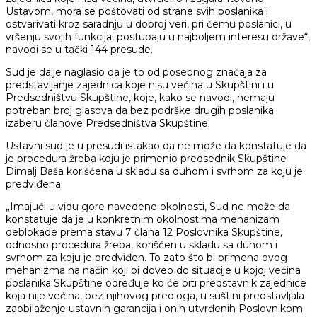
Ustavom, mora se poštovati od strane svih poslanika i
ostvarivati kroz saradnju u dobroj veri, pri čemu poslanici, u
vršenju svojih funkcija, postupaju u najboljem interesu države“,
navodi se u tački 144 presude.
Sud je dalje naglasio da je to od posebnog značaja za
predstavljanje zajednica koje nisu većina u Skupštini i u
Predsedništvu Skupštine, koje, kako se navodi, nemaju
potreban broj glasova da bez podrške drugih poslanika
izaberu članove Predsedništva Skupštine.
Ustavni sud je u presudi istakao da ne može da konstatuje da
je procedura žreba koju je primenio predsednik Skupštine
Dimalj Baša korišćena u skladu sa duhom i svrhom za koju je
predviđena.
„Imajući u vidu gore navedene okolnosti, Sud ne može da
konstatuje da je u konkretnim okolnostima mehanizam
deblokade prema stavu 7 člana 12 Poslovnika Skupštine,
odnosno procedura žreba, korišćen u skladu sa duhom i
svrhom za koju je predviđen. To zato što bi primena ovog
mehanizma na način koji bi doveo do situacije u kojoj većina
poslanika Skupštine određuje ko će biti predstavnik zajednice
koja nije većina, bez njihovog predloga, u suštini predstavljala
zaobilaženje ustavnih garancija i onih utvrđenih Poslovnikom