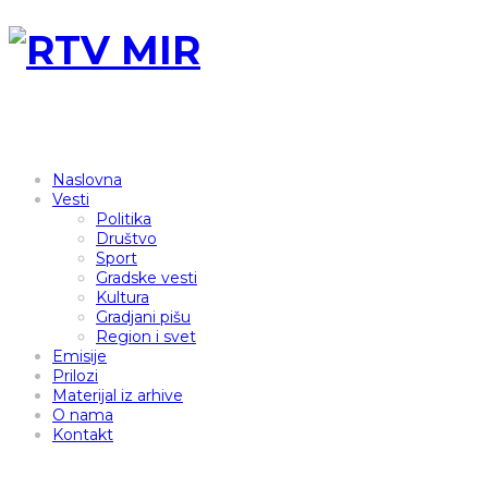
Naslovna
Vesti
Politika
Društvo
Sport
Gradske vesti
Kultura
Gradjani pišu
Region i svet
Emisije
Prilozi
Materijal iz arhive
O nama
Kontakt