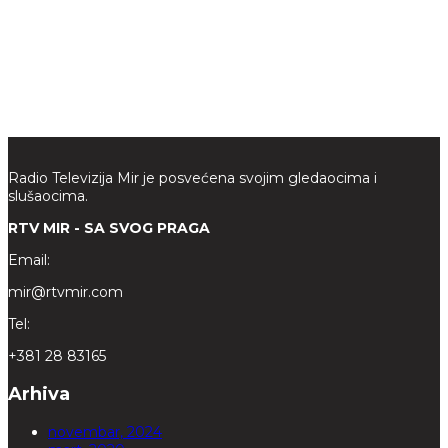
Radio Televizija Mir je posvećena svojim gledaocima i
slušaocima.
RTV MIR - SA SVOG PRAGA
Email:
mir@rtvmir.com
Tel:
+381 28 83165
Arhiva
novembar, 2024