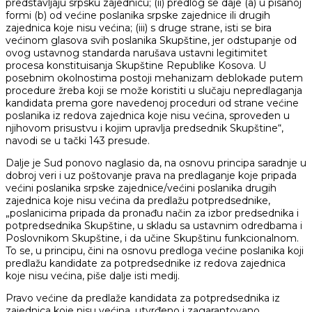
predstavljaju srpsku zajednicu; (ii) predlog se daje (a) u pisanoj
formi (b) od većine poslanika srpske zajednice ili drugih
zajednica koje nisu većina; (iii) s druge strane, isti se bira
većinom glasova svih poslanika Skupštine, jer odstupanje od
ovog ustavnog standarda narušava ustavni legitimitet
procesa konstituisanja Skupštine Republike Kosova. U
posebnim okolnostima postoji mehanizam deblokade putem
procedure žreba koji se može koristiti u slučaju nepredlaganja
kandidata prema gore navedenoj proceduri od strane većine
poslanika iz redova zajednica koje nisu većina, sproveden u
njihovom prisustvu i kojim upravlja predsednik Skupštine“,
navodi se u tački 143 presude.
Dalje je Sud ponovo naglasio da, na osnovu principa saradnje u
dobroj veri i uz poštovanje prava na predlaganje koje pripada
većini poslanika srpske zajednice/većini poslanika drugih
zajednica koje nisu većina da predlažu potpredsednike,
„poslanicima pripada da pronađu način za izbor predsednika i
potpredsednika Skupštine, u skladu sa ustavnim odredbama i
Poslovnikom Skupštine, i da učine Skupštinu funkcionalnom.
To se, u principu, čini na osnovu predloga većine poslanika koji
predlažu kandidate za potpredsednike iz redova zajednica
koje nisu većina, piše dalje isti medij.
Pravo većine da predlaže kandidata za potpredsednika iz
zajednica koje nisu većina, utvrđeno i zagarantovano