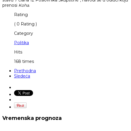
stavu 7 člana 12 Poslovnika Skupštine“, navodi se u odluci koju
prenosi
Koha
.
Rating
( 0 Rating )
Category
Politika
Hits
168 times
Prethodna
Sledeća
Vremenska prognoza