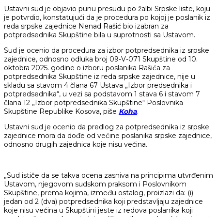
Ustavni sud je objavio punu presudu po žalbi Srpske liste, koju
je potvrdio, konstatujući da je procedura po kojoj je poslanik iz
reda srpske zajednice Nenad Rašić bio izabran za
potpredsednika Skupštine bila u suprotnosti sa Ustavom.
Sud je ocenio da procedura za izbor potpredsednika iz srpske
zajednice, odnosno odluka broj 09-V-071 Skupštine od 10.
oktobra 2025. godine o izboru poslanika Rašića za
potpredsednika Skupštine iz reda srpske zajednice, nije u
skladu sa stavom 4 člana 67 Ustava „Izbor predsednika i
potpredsednika“, u vezi sa podstavom 1 stava 6 i stavom 7
člana 12 „Izbor potpredsednika Skupštine“ Poslovnika
Skupštine Republike Kosova, piše
Koha
.
Ustavni sud je ocenio da predlog za potpredsednika iz srpske
zajednice mora da dođe od većine poslanika srpske zajednice,
odnosno drugih zajednica koje nisu većina.
„Sud ističe da se takva ocena zasniva na principima utvrđenim
Ustavom, njegovom sudskom praksom i Poslovnikom
Skupštine, prema kojima, između ostalog, proizlazi da: (i)
jedan od 2 (dva) potpredsednika koji predstavljaju zajednice
koje nisu većina u Skupštini jeste iz redova poslanika koji