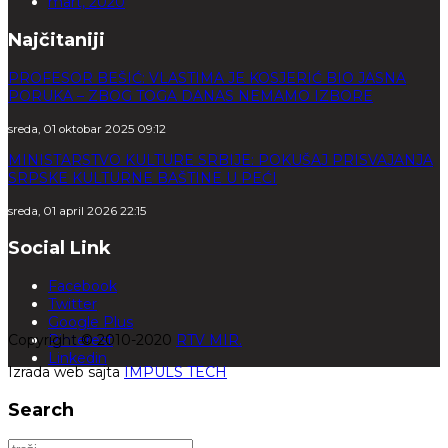
mart, 2020
Najčitaniji
PROFESOR BEŠIĆ: VLASTIMA JE KOSJERIĆ BIO JASNA
PORUKA – ZBOG TOGA DANAS NEMAMO IZBORE
sreda, 01 oktobar 2025 09:12
MINISTARSTVO KULTURE SRBIJE: POKUŠAJ PRISVAJANJA
SRPSKE KULTURNE BAŠTINE U PEĆI
sreda, 01 april 2026 22:15
Social Link
Facebook
Twitter
Google Plus
Copyright © 2010-2020
Pinterest
RTV MIR.
Linkedin
Izrada web sajta
IMPULS TECH
Search