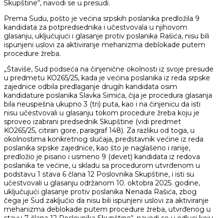
Skupštine“, navodi se u presudi.
Prema Sudu, pošto je većina srpskih poslanika predložila 9
kandidata za potpredsednika i učestvovala u njihovom
glasanju, uključujući i glasanje protiv poslanika Rašića, nisu bili
ispunjeni uslovi za aktiviranje mehanizma deblokade putem
procedure žreba.
„Štaviše, Sud podseća na činjenične okolnosti iz svoje presude
u predmetu KO265/25, kada je većina poslanika iz reda srpske
zajednice odbila predlaganje drugih kandidata osim
kandidature poslanika Slavka Simića, čija je procedura glasanja
bila neuspešna ukupno 3 (tri) puta, kao i na činjenicu da isti
nisu učestvovali u glasanju tokom procedure žreba koju je
sproveo izabrani predsednik Skupštine (vidi predmet
KO265/25, citiran gore, paragraf 148). Za razliku od toga, u
okolnostima konkretnog slučaja, predstavnik većine iz reda
poslanika srpske zajednice, kao što je naglašeno i ranije,
predložio je pisano i usmeno 9 (devet) kandidata iz redova
poslanika te većine, u skladu sa procedurom utvrđenom u
podstavu 1 stava 6 člana 12 Poslovnika Skupštine, i isti su
učestvovali u glasanju održanom 10. oktobra 2025. godine,
uključujući glasanje protiv poslanika Nenada Rašića, zbog
čega je Sud zaključio da nisu bili ispunjeni uslovi za aktiviranje
mehanizma deblokade putem procedure žreba, utvrđenog u