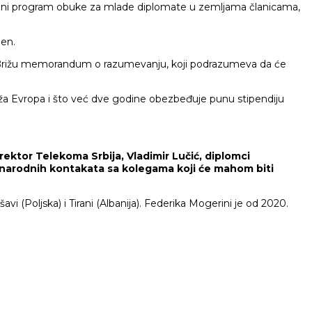
sečni program obuke za mlade diplomate u zemljama članicama,
jen.
u Brižu memorandum o razumevanju, koji podrazumeva da će
dža Evropa i što već dve godine obezbeđuje punu stipendiju
ektor Telekoma Srbija, Vladimir Lučić, diplomci
đunarodnih kontakata sa kolegama koji će mahom biti
 (Poljska) i Tirani (Albanija). Federika Mogerini je od 2020.