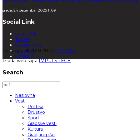
NEMAČKA I FRANCUSKA IZVRŠILE EKSTRADICIJU DVOJIC
sreda, 24 decembar 2025 11:09
Social Link
Facebook
Twitter
Google Plus
Copyright © 2010-2020
Pinterest
RTV MIR.
Linkedin
Izrada web sajta
IMPULS TECH
Search
Naslovna
Vesti
Politika
Društvo
Sport
Gradske vesti
Kultura
Gradjani pišu