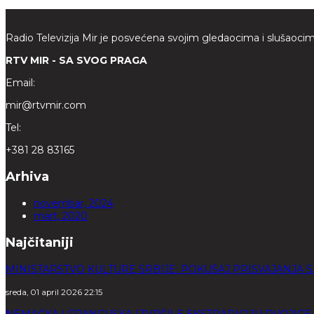
Radio Televizija Mir je posvećena svojim gledaocima i slušaocim
RTV MIR - SA SVOG PRAGA
Email:
mir@rtvmir.com
Tel:
+381 28 83165
Arhiva
novembar, 2024
mart, 2020
Najčitaniji
MINISTARSTVO KULTURE SRBIJE: POKUŠAJ PRISVAJANJA 
sreda, 01 april 2026 22:15