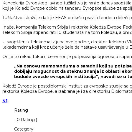
Kancelarija Evropskog javnog tužilaštva je ranije danas saop
koji je Koledž Evrope dobio na tenderu Evropske službe za spolj
Tužilaštvo istražuje da li je EEAS prekršio pravila tendera deleć
Inače, kompanija Telekom Srbija i rektorka Koledža Evrope F
Telekom Srbija stipendirati 10 studenata na tom koledžu, a oni ć
U saopštenju Telekoma iz juna ove godine, direktor Telekom Vla
„akademcima koji kroz učenje žele da nastave usavršavanje u E
On je to rekao tokom ceremonije potpisivanja ugovora o stipendi
„Na osnovu memoranduma o saradnji koji su potpisali 
dobijaju mogućnost da steknu znanja iz oblasti eko
buduće zvezde evropskih institucija“, navodi se u t
Koledž Evrope je postdiplomski institut za evropske studije sa 
rektorka Koledža Evrope, a izabrana je i za direktorku Diploma
N1
Rating
( 0 Rating )
Category