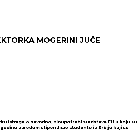
EKTORKA MOGERINI JUČE
iru istrage o navodnoj zloupotrebi sredstava EU u koju su
godinu zaredom stipendirao studente iz Srbije koji su