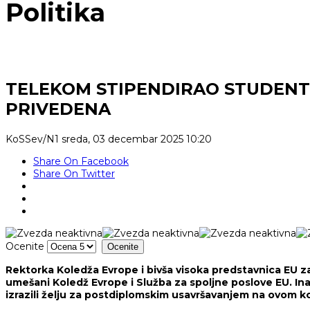
Politika
TELEKOM STIPENDIRAO STUDENTE
PRIVEDENA
KoSSev/N1
sreda, 03 decembar 2025 10:20
Share On Facebook
Share On Twitter
Ocenite
Rektorka Koledža Evrope i bivša visoka predstavnica EU za
umešani Koledž Evrope i Služba za spoljne poslove EU. In
izrazili želju za postdiplomskim usavršavanjem na ovom ko