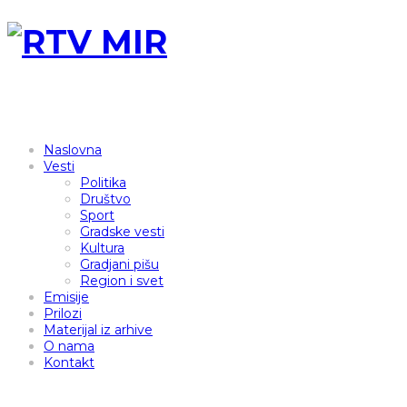
Naslovna
Vesti
Politika
Društvo
Sport
Gradske vesti
Kultura
Gradjani pišu
Region i svet
Emisije
Prilozi
Materijal iz arhive
O nama
Kontakt