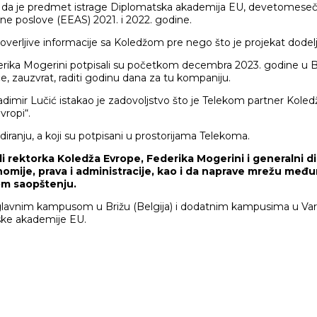
štila da je predmet istrage Diplomatska akademija EU, devetome
ne poslove (EEAS) 2021. i 2022. godine.
i poverljive informacije sa Koledžom pre nego što je projekat dodel
ederika Mogerini potpisali su početkom decembra 2023. godine 
e, zauzvrat, raditi godinu dana za tu kompaniju.
dimir Lučić istakao je zadovoljstvo što je Telekom partner Kole
vropi“.
ranju, a koji su potpisani u prostorijama Telekoma.
rektorka Koledža Evrope, Federika Mogerini i generalni dir
nomije, prava i administracije, kao i da naprave mrežu me
om saopštenju.
glavnim kampusom u Brižu (Belgija) i dodatnim kampusima u Varšavi
tske akademije EU.