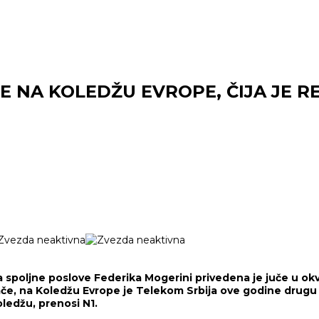
 NA KOLEDŽU EVROPE, ČIJA JE R
 spoljne poslove Federika Mogerini privedena je juče u okv
ače, na Koledžu Evrope je Telekom Srbija ove godine drugu 
ledžu, prenosi N1.