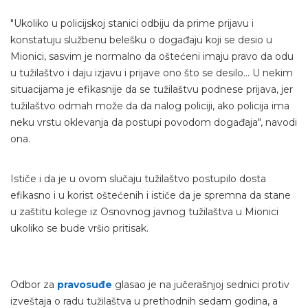
"Ukoliko u policijskoj stanici odbiju da prime prijavu i
konstatuju službenu belešku o događaju koji se desio u
Mionici, sasvim je normalno da oštećeni imaju pravo da odu
u tužilaštvo i daju izjavu i prijave ono što se desilo... U nekim
situacijama je efikasnije da se tužilaštvu podnese prijava, jer
tužilaštvo odmah može da da nalog policiji, ako policija ima
neku vrstu oklevanja da postupi povodom događaja", navodi
ona.
Ističe i da je u ovom slučaju tužilaštvo postupilo dosta
efikasno i u korist oštećenih i ističe da je spremna da stane
u zaštitu kolege iz Osnovnog javnog tužilaštva u Mionici
ukoliko se bude vršio pritisak.
Odbor za
pravosuđe
glasao je na jučerašnjoj sednici protiv
izveštaja o radu tužilaštva u prethodnih sedam godina, a