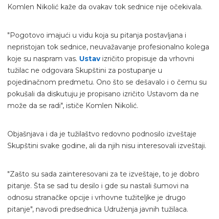
Komlen Nikolić kaže da ovakav tok sednice nije očekivala.
"Pogotovo imajući u vidu koja su pitanja postavljana i
nepristojan tok sednice, neuvažavanje profesionalno kolega
koje su naspram vas.
Ustav
izričito propisuje da vrhovni
tužilac ne odgovara Skupštini za postupanje u
pojedinačnom predmetu. Ono što se dešavalo i o čemu su
pokušali da diskutuju je propisano izričito Ustavom da ne
može da se radi", ističe Komlen Nikolić.
Objašnjava i da je tužilaštvo redovno podnosilo izveštaje
Skupštini svake godine, ali da njih nisu interesovali izveštaji.
"Zašto su sada zainteresovani za te izveštaje, to je dobro
pitanje. Šta se sad tu desilo i gde su nastali šumovi na
odnosu stranačke opcije i vrhovne tužiteljke je drugo
pitanje", navodi predsednica Udruženja javnih tužilaca.