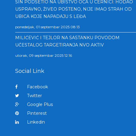
SIN PODSETIO NA UBISTVO OCA U CERNICI: HODAO
USPRAVNO, ŽIVEO POŠTENO, NIJE IMAO STRAH OD
UBICA KOJE NAPADAJU S LEĐA
ponedeljak, 01 septembar 2025 08:13
MILIĆEVIĆ I TEJLOR NA SASTANKU POVODOM
UČESTALOG TARGETIRANJA NVO AKTIV
utorak, 09 septembar 2025 12:16
Social Link
Facebook
Twitter
Google Plus
Pinterest
Linkedin