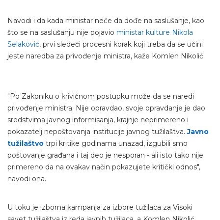
Navodi i da kada ministar neće da dođe na saslušanje, kao
što se na saslušanju nije pojavio
ministar kulture Nikola
Selaković
, prvi sledeći procesni korak koji treba da se učini
jeste naredba za privođenje ministra, kaže Komlen Nikolić.
"Po Zakoniku o krivičnom postupku može da se naredi
privođenje ministra. Nije opravdao, svoje opravdanje je dao
sredstvima javnog informisanja, krajnje neprimereno i
pokazatelj nepoštovanja institucije javnog tužilaštva.
Javno
tužilaštvo
trpi kritike godinama unazad, izgubili smo
poštovanje građana i taj deo je nesporan - ali isto tako nije
primereno da na ovakav način pokazujete kritički odnos",
navodi ona.
U toku je izborna kampanja za izbore tužilaca za Visoki
savet tužilaštva iz reda javnih tužilaca, a Komlen Nikolić