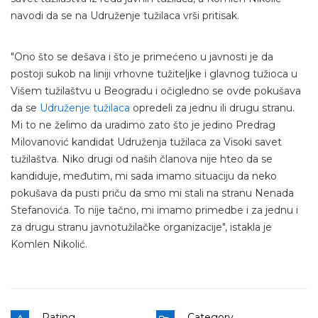
navodi da se na Udruženje tužilaca vrši pritisak.
"Ono što se dešava i što je primećeno u javnosti je da
postoji sukob na liniji vrhovne tužiteljke i glavnog tužioca u
Višem tužilaštvu u Beogradu i očigledno se ovde pokušava
da se
Udruženje tužilaca
opredeli za jednu ili drugu stranu.
Mi to ne želimo da uradimo zato što je jedino Predrag
Milovanović kandidat Udruženja tužilaca za Visoki savet
tužilaštva. Niko drugi od naših članova nije hteo da se
kandiduje, međutim, mi sada imamo situaciju da neko
pokušava da pusti priču da smo mi stali na stranu Nenada
Stefanovića. To nije tačno, mi imamo primedbe i za jednu i
za drugu stranu javnotužilačke organizacije", istakla je
Komlen Nikolić.
Rating
Category