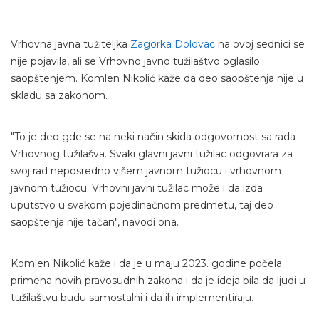
Vrhovna javna tužiteljka
Zagorka Dolovac
na ovoj sednici se
nije pojavila, ali se Vrhovno javno tužilaštvo oglasilo
saopštenjem. Komlen Nikolić kaže da deo saopštenja nije u
skladu sa zakonom.
"To je deo gde se na neki način skida odgovornost sa rada
Vrhovnog tužilašva. Svaki glavni javni tužilac odgovrara za
svoj rad neposredno višem javnom tužiocu i vrhovnom
javnom tužiocu. Vrhovni javni tužilac može i da izda
uputstvo u svakom pojedinačnom predmetu, taj deo
saopštenja nije tačan", navodi ona.
Komlen Nikolić kaže i da je u maju 2023. godine počela
primena novih pravosudnih zakona i da je ideja bila da ljudi u
tužilaštvu budu samostalni i da ih implementiraju.