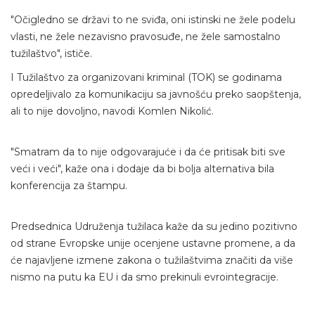
"Očigledno se državi to ne sviđa, oni istinski ne žele podelu
vlasti, ne žele nezavisno pravosuđe, ne žele samostalno
tužilaštvo", ističe.
I Tužilaštvo za organizovani kriminal (TOK) se godinama
opredeljivalo za komunikaciju sa javnošću preko saopštenja,
ali to nije dovoljno, navodi Komlen Nikolić.
"Smatram da to nije odgovarajuće i da će pritisak biti sve
veći i veći", kaže ona i dodaje da bi bolja alternativa bila
konferencija za štampu.
Predsednica Udruženja tužilaca kaže da su jedino pozitivno
od strane Evropske unije ocenjene ustavne promene, a da
će najavljene izmene zakona o tužilaštvima značiti da više
nismo na putu ka EU i da smo prekinuli evrointegracije.