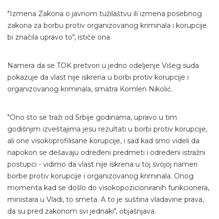
"Izmena Zakona o javnom tužilaštvu ili izmena posebnog
zakona za borbu protiv organizovanog kriminala i korupcije
bi značila upravo to", ističe ona.
Namera da se TOK pretvori u jedno odeljenje Višeg suda
pokazuje da vlast nije iskrena u borbi protiv korupcije i
organizovanog kriminala, smatra Komlen Nikolić.
"Ono što se traži od Srbije godinama, upravo u tim
godišnjim izveštajima jesu rezultati u borbi protiv korupcije,
ali one visokoprofilisane korupcije, i sad kad smo videli da
napokon se dešavaju određeni predmeti i određeni istražni
postupci - vidimo da vlast nije iskrena u toj svojoj nameri
borbe protiv korupcije i organizovanog kriminala. Onog
momenta kad se došlo do visokopozicioniranih funkcionera,
ministara u Vladi, to smeta. A to je suština vladavine prava,
da su pred zakonom svi jednaki", objašnjava.