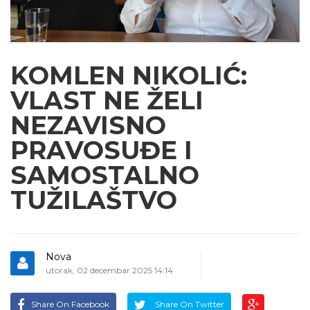
KOMLEN NIKOLIĆ:
VLAST NE ŽELI
NEZAVISNO
PRAVOSUĐE I
SAMOSTALNO
TUŽILAŠTVO
Nova
utorak, 02 decembar 2025 14:14
Share On Facebook
Share On Twitter