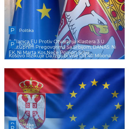
P
Politika
8 Članica EU Protiv Otvaranja Klastera 3 U
P
Politika
Pristupnim Pregovorima Sa Srbijom, DANAS: Ni
EK, Ni Marta Kos Neće Pomoći Srbiji
Kosovo Rizikuje Da Izgubi Više Od 40 Miliona
Evra, EK Poručuje Da Odluka Još Nije Doneta
P
Politika
P
Politika