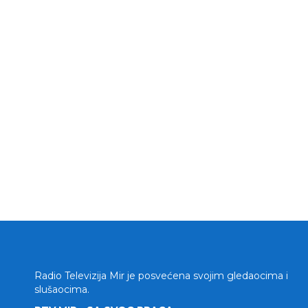
Radio Televizija Mir je posvećena svojim gledaocima i
slušaocima.