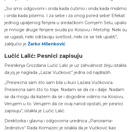
„Svi smo odgovorni i onda kada ćutimo i onda kada mislimo
i onda kada pišemo. I za sebe i za onog pored sebe! Efekat
jednog upaljenog fenjera u sredačkom Gornjem Selu, upalio
je mnoge druge fenjere svuda po Kosovu i Metohiji. Neki su
se ugasili, neki održavaju svetlost, neki će se tek upaliti“,
zaključio je
Žarko Milenković
.
Lučić Lalić: Pesnici zapisuju
Pesnikinja Grozdana Lučić Lalić je uz zahvalnost žiriju istakla
da joj je nagrada „Lazar Vučković“ jedna od najdražih.
„Presrećna sam što sam bila u kući Lazara Vučkovića.
Presrećna sam što to traje. Nadam se da će i dalje. Nadam
se da mogu da kažem da se i dogodine vidimo na Kosovu.
Verujem u to. Verujem da će ovaj narod opstati, jer pesnici
zapisuju“, istakla je Lučić Lalić.
Direktorka i glavna i odgovorna urednica „Panorama-
Jedinstvo“ Rada Komazec je istakla da je Vučković kao