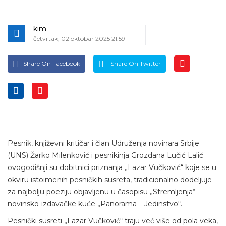
kim
četvrtak, 02 oktobar 2025 21:59
Share On Facebook
Share On Twitter
Pesnik, književni kritičar i član Udruženja novinara Srbije
(UNS) Žarko Milenković i pesnikinja Grozdana Lučić Lalić
ovogodišnji su dobitnici priznanja „Lazar Vučković“ koje se u
okviru istoimenih pesničkih susreta, tradicionalno dodeljuje
za najbolju poeziju objavljenu u časopisu „Stremljenja“
novinsko-izdavačke kuće „Panorama – Jedinstvo“.
Pesnički susreti „Lazar Vučković“ traju već više od pola veka,