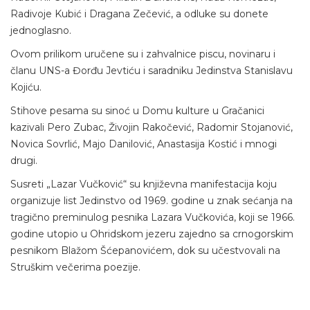
Radivoje Kubić i Dragana Zečević, a odluke su donete
jednoglasno.
Ovom prilikom uručene su i zahvalnice piscu, novinaru i
članu UNS-a Đorđu Jevtiću i saradniku Jedinstva Stanislavu
Kojiću.
Stihove pesama su sinoć u Domu kulture u Gračanici
kazivali Pero Zubac, Živojin Rakočević, Radomir Stojanović,
Novica Sovrlić, Majo Danilović, Anastasija Kostić i mnogi
drugi.
Susreti „Lazar Vučković“ su književna manifestacija koju
organizuje list Jedinstvo od 1969. godine u znak sećanja na
tragično preminulog pesnika Lazara Vučkovića, koji se 1966.
godine utopio u Ohridskom jezeru zajedno sa crnogorskim
pesnikom Blažom Šćepanovićem, dok su učestvovali na
Struškim večerima poezije.