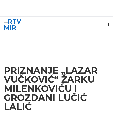
PRIZNANJE „LAZAR
VUČKOVIĆ“ ŽARKU
MILENKOVIĆU I
GROZDANI LUČIĆ
LALIĆ