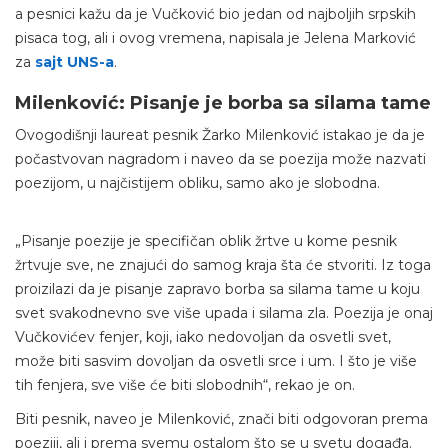
a pesnici kažu da je Vučković bio jedan od najboljih srpskih
pisaca tog, ali i ovog vremena, napisala je Jelena Marković
za
sajt UNS-a
.
Milenković: Pisanje je borba sa silama tame
Ovogodišnji laureat pesnik Žarko Milenković istakao je da je
počastvovan nagradom i naveo da se poezija može nazvati
poezijom, u najčistijem obliku, samo ako je slobodna.
„Pisanje poezije je specifičan oblik žrtve u kome pesnik
žrtvuje sve, ne znajući do samog kraja šta će stvoriti. Iz toga
proizilazi da je pisanje zapravo borba sa silama tame u koju
svet svakodnevno sve više upada i silama zla. Poezija je onaj
Vučkovićev fenjer, koji, iako nedovoljan da osvetli svet,
može biti sasvim dovoljan da osvetli srce i um. I što je više
tih fenjera, sve više će biti slobodnih“, rekao je on.
Biti pesnik, naveo je Milenković, znači biti odgovoran prema
poeziji, ali i prema svemu ostalom što se u svetu događa.