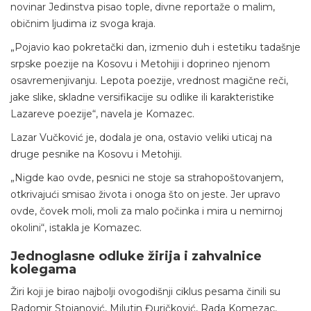
novinar Jedinstva pisao tople, divne reportaže o malim,
običnim ljudima iz svoga kraja.
„Pojavio kao pokretački dan, izmenio duh i estetiku tadašnje
srpske poezije na Kosovu i Metohiji i doprineo njenom
osavremenjivanju. Lepota poezije, vrednost magične reči,
jake slike, skladne versifikacije su odlike ili karakteristike
Lazareve poezije“, navela je Komazec.
Lazar Vučković je, dodala je ona, ostavio veliki uticaj na
druge pesnike na Kosovu i Metohiji.
„Nigde kao ovde, pesnici ne stoje sa strahopoštovanjem,
otkrivajući smisao života i onoga što on jeste. Jer upravo
ovde, čovek moli, moli za malo počinka i mira u nemirnoj
okolini“, istakla je Komazec.
Jednoglasne odluke žirija i zahvalnice
kolegama
Žiri koji je birao najbolji ovogodišnji ciklus pesama činili su
Radomir Stojanović, Milutin Đuričković, Rada Komezac,