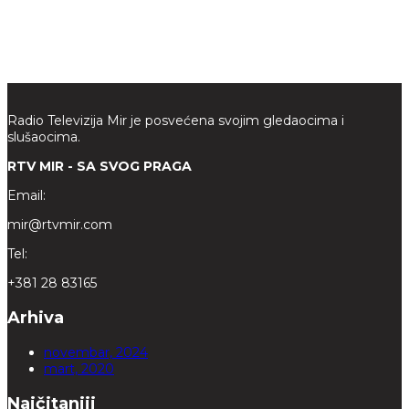
Radio Televizija Mir je posvećena svojim gledaocima i
slušaocima.
RTV MIR - SA SVOG PRAGA
Email:
mir@rtvmir.com
Tel:
+381 28 83165
Arhiva
novembar, 2024
mart, 2020
Najčitaniji