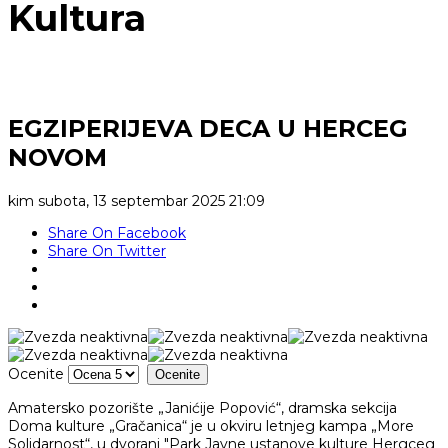
Kultura
EGZIPERIJEVA DECA U HERCEG
NOVOM
kim
subota, 13 septembar 2025 21:09
Share On Facebook
Share On Twitter
Ocenite
Amatersko pozorište „Janićije Popović“, dramska sekcija
Doma kulture „Gračanica“ je u okviru letnjeg kampa „More
Solidarnost“, u dvorani "Park Javne ustanove kulture Hergceg