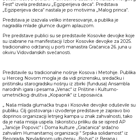
Fest" izvela predstavu „Egziperijeva deca“. Predstava
„Egziperijeva deca“ nastala je po motivima „Malog princa“.
Predstava je izazvala veliko interesovanje, a publika je
nagradila mlade glumce dugim aplauzom.
Pre predstave publici su se predstavile Kosovke devojke koje
su izabrane na manifestaciji Izbor Kosovke devojke za 2025.
tradicionalno održanoj u porti manastira Gračanica 26. juna u
okviru Vidovdanskih svečanosti.
Predstavile su tradicionalne nošnje Kosova i Metohije. Publika
u Herceg Novom mogla je da vidi prizrensku, sredačku i
prištinsku starogradsku nošnju iz zbirki (fundusa) Ansambla
narodnih igara i pesama „Venac“ iz Prištine i Kulturno-
umetničkog društva „Kopaonik“ iz Leposavića.
„ Naša mlada glumačka trupa i Kosovke devojke oduševile su
publiku. Cilj gostovanja i izvođenje predstave je zapravo bio
doprinos organizaciji letnjeg kampa u znak zahvalnosti, tako
da je naša misija uspela. Iskoristiću priliku da se ispred AP
„Janićije Popović“ i Doma kulture „Gračanica“ srdačno
zahvalim Humanitarnoj organizaciji “ Srpska solidarnost“ iz
Beograda, Nevladinom udruženju „Božuri“ iz Berana i