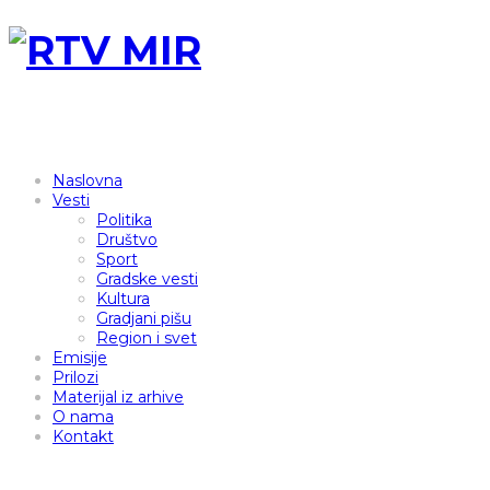
Naslovna
Vesti
Politika
Društvo
Sport
Gradske vesti
Kultura
Gradjani pišu
Region i svet
Emisije
Prilozi
Materijal iz arhive
O nama
Kontakt