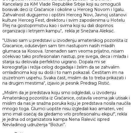
Kancelariji za KiM Vlade Republike Srbije koji su omogućili
boravak deci iz Gračanice i okoline u Herceg Novom i Igalu.
Zahvalnost dugujemo i opštini Herceg Novi, Javnoj ustanovi
kulture Herceg Fest, direktoru i svim zaposlenima u Hotelu
Plej na gostoprimstvu kao i svima koji su dali doprinos
organizaciji i letnjem kampu“, rekla je Snežana Aleksić.
“Uživao sam u predstavi u izvođenju amaterskog pozorišta iz
Gracanice, oduševljen sam tim nastupom naših mladih
glumaca sa Kosova. Iznenađen sam veoma prijatno, nisam
očekivao tako profesionalan nastup, pre svega, deca i mlađa i
starija su delovala perfektno uigrano. Dopala mi se
koreografija i režija celog događaja i želim da se zahvalim
omladincima koji su došli i to nam pokazali. Čestitam im na
izuzetnom uspehu. Svaka čast, mislim da to treba prikazati i
na drugim mestima“, izjavio je pesnik Predrag Ristić.
„Mislim da je predstava koju smo odgledali, u izvođenju
Amaterskog pozorišta iz Gračanice, ostavila veoma jak utisak i
mislim da nas je snažna poruka koju je predstava nosila naučila
mnogo toga. Glumci uopšte nisu izgledali kao amateri, već
smo imali osećaj da gledamo vrlo profesionalnu ekipu!“, rekla
je jedna od organizatora kampa Nena Ralević ispred
Nevladinog udruženja “Božuri”.