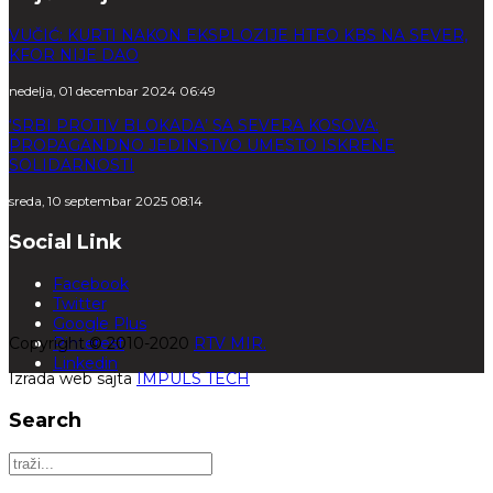
VUČIĆ: KURTI NAKON EKSPLOZIJE HTEO KBS NA SEVER,
KFOR NIJE DAO
nedelja, 01 decembar 2024 06:49
‘SRBI PROTIV BLOKADA’ SA SEVERA KOSOVA:
PROPAGANDNO JEDINSTVO UMESTO ISKRENE
SOLIDARNOSTI
sreda, 10 septembar 2025 08:14
Social Link
Facebook
Twitter
Google Plus
Copyright © 2010-2020
Pinterest
RTV MIR.
Linkedin
Izrada web sajta
IMPULS TECH
Search