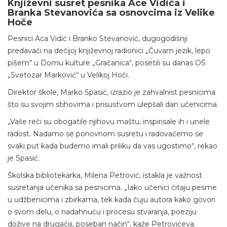
Književni susret pesnika Ace Vidića i
Branka Stevanovića sa osnovcima iz Velike
Hoče
Pesnici Aca Vidić i Branko Stevanović, dugogodišnji
predavači na dečijoj književnoj radionici „Čuvam jezik, lepo
pišem“ u Domu kulture „Gračanica“, posetili su danas OŠ
„Svetozar Marković“ u Velikoj Hoči.
Direktor škole, Marko Spasić, izrazio je zahvalnist pesnicima
što su svojim stihovima i prisustvom ulepšali dan učenicima.
„Vaše reči su obogatile njihovu maštu, inspirisale ih i unele
radost. Nadamo se ponovnom susretu i radovaćemo se
svaki put kada budemo imali priliku da vas ugostimo“, rekao
je Spasić.
Školska bibliotekarka, Milena Petrović, istakla je važnost
susretanja učenika sa pesnicima. „Iako učenici čitaju pesme
u udžbenicima i zbirkama, tek kada čuju autora kako govori
o svom delu, o nadahnuću i procesu stvaranja, poeziju
dožive na drugačiji, poseban način“, kaže Petrovićeva.