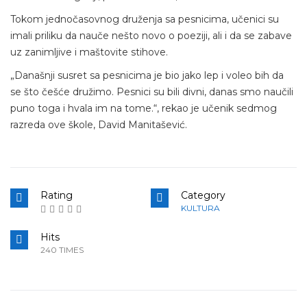
Tokom jednočasovnog druženja sa pesnicima, učenici su
imali priliku da nauče nešto novo o poeziji, ali i da se zabave
uz zanimljive i maštovite stihove.
„Današnji susret sa pesnicima je bio jako lep i voleo bih da
se što češće družimo. Pesnici su bili divni, danas smo naučili
puno toga i hvala im na tome.“, rekao je učenik sedmog
razreda ove škole, David Manitašević.
Rating
Category
KULTURA
Hits
240 TIMES