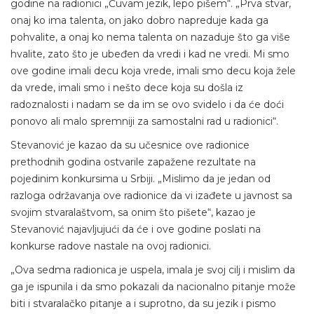
godine na radionici „Čuvam jezik, lepo pišem“. „Prva stvar,
onaj ko ima talenta, on jako dobro napreduje kada ga
pohvalite, a onaj ko nema talenta on nazaduje što ga više
hvalite, zato što je ubeđen da vredi i kad ne vredi. Mi smo
ove godine imali decu koja vrede, imali smo decu koja žele
da vrede, imali smo i nešto dece koja su došla iz
radoznalosti i nadam se da im se ovo svidelo i da će doći
ponovo ali malo spremniji za samostalni rad u radionici“.
Stevanović je kazao da su učesnice ove radionice
prethodnih godina ostvarile zapažene rezultate na
pojedinim konkursima u Srbiji. „Mislimo da je jedan od
razloga održavanja ove radionice da vi izađete u javnost sa
svojim stvaralaštvom, sa onim što pišete“, kazao je
Stevanović najavljujući da će i ove godine poslati na
konkurse radove nastale na ovoj radionici.
„Ova sedma radionica je uspela, imala je svoj cilj i mislim da
ga je ispunila i da smo pokazali da nacionalno pitanje može
biti i stvaralačko pitanje a i suprotno, da su jezik i pismo