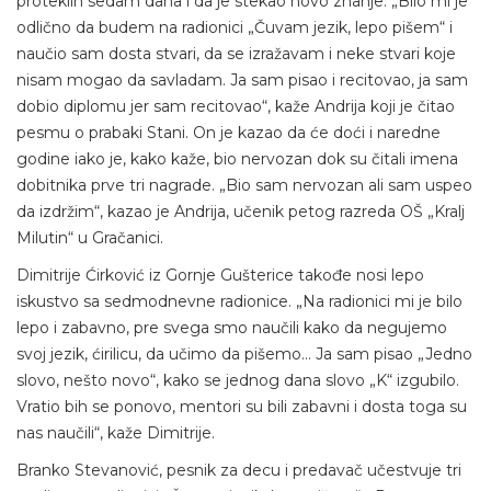
proteklih sedam dana i da je stekao novo znanje. „Bilo mi je
odlično da budem na radionici „Čuvam jezik, lepo pišem“ i
naučio sam dosta stvari, da se izražavam i neke stvari koje
nisam mogao da savladam. Ja sam pisao i recitovao, ja sam
dobio diplomu jer sam recitovao“, kaže Andrija koji je čitao
pesmu o prabaki Stani. On je kazao da će doći i naredne
godine iako je, kako kaže, bio nervozan dok su čitali imena
dobitnika prve tri nagrade. „Bio sam nervozan ali sam uspeo
da izdržim“, kazao je Andrija, učenik petog razreda OŠ „Kralj
Milutin“ u Gračanici.
Dimitrije Ćirković iz Gornje Gušterice takođe nosi lepo
iskustvo sa sedmodnevne radionice. „Na radionici mi je bilo
lepo i zabavno, pre svega smo naučili kako da negujemo
svoj jezik, ćirilicu, da učimo da pišemo… Ja sam pisao „Jedno
slovo, nešto novo“, kako se jednog dana slovo „K“ izgubilo.
Vratio bih se ponovo, mentori su bili zabavni i dosta toga su
nas naučili“, kaže Dimitrije.
Branko Stevanović, pesnik za decu i predavač učestvuje tri