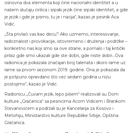
osnovna dva elementa koji čine nacionalni identitet a u
našem slučaju ćirilica i srpski jezik čine srpski identitet, a gde
je jezik i gde je pismo, tu je i nacija“, kazao je pesnik Aca
Vidić.
„Šta privlači vas kao decu? Ako uzmemo, interesovanje,
radoznalost i provokacije, istovremeno i druženja i podržke –
konkretno nas koji smo sa ove strane, a pomalo i taj kritički
prilaz gde smo ukazali gde ste dobri, gde niste dobri…Ova
radionica je pokazala značajan broj talenata i skoro rame uz
rame sa prvom sezonom 2019. godine. Ona je pokazala da
je potpuno opravdano što već sedam godina u nizu
postojimo“, kazao je Vidić.
Radionicu „Čuvam jezik, lepo pišem“ realizovali su Dom
kulture „Gračanica“ sa pesnicima Acom Vidićem i Brankom
Stevanovićem a podržali su je Kancelarija za Kosovo i
Metohiju, Ministarstvo kulture Republike Srbije, Opština
Gračanica.