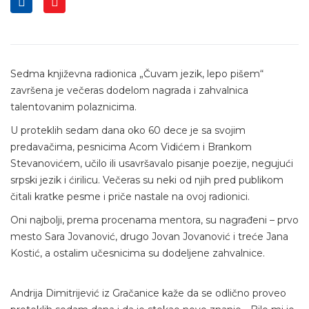
Sedma književna radionica „Čuvam jezik, lepo pišem“
završena je večeras dodelom nagrada i zahvalnica
talentovanim polaznicima.
U proteklih sedam dana oko 60 dece je sa svojim
predavačima, pesnicima Acom Vidićem i Brankom
Stevanovićem, učilo ili usavršavalo pisanje poezije, negujući
srpski jezik i ćirilicu. Večeras su neki od njih pred publikom
čitali kratke pesme i priče nastale na ovoj radionici.
Oni najbolji, prema procenama mentora, su nagrađeni – prvo
mesto Sara Jovanović, drugo Jovan Jovanović i treće Jana
Kostić, a ostalim učesnicima su dodeljene zahvalnice.
Andrija Dimitrijević iz Gračanice kaže da se odlično proveo