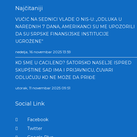
Najčitaniji
VUČIĆ NA SEDNICI VLADE O NIS-U: „ODLUKA U
NAREDNIH 7 DANA, AMERIKANCI SU ME UPOZORILI
DA SU SRPSKE FINANSIJSKE INSTITUCIJE
UGROŽENE“
nedelja, 16 novembar 2025 13:59
KO SME U ĆACILEND? ŠATORSKO NASELJE ISPRED
SKUPŠTINE SAD IMA I PRIJAVNICU, ČUVARI
ODLUČUJU KO NE MOŽE DA PRIĐE
utorak, 11 novembar 2025 09:51
Social Link
Facebook
Twitter