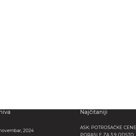
hiva
Najčitaniji
ASK: POTROŠAČKE CENE 
novembar, 2024
PORASLE ZA 3,9 ODSTO