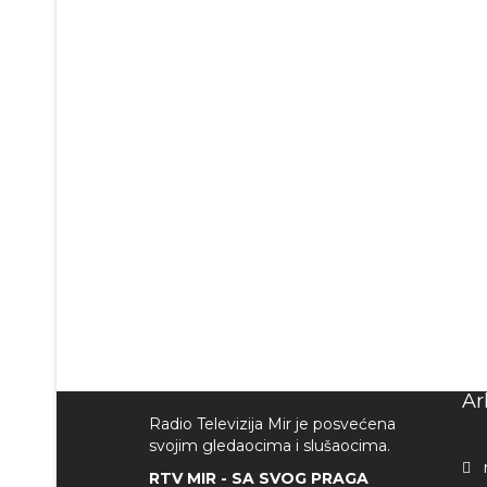
Ar
Radio Televizija Mir je posvećena
svojim gledaocima i slušaocima.
RTV MIR - SA SVOG PRAGA