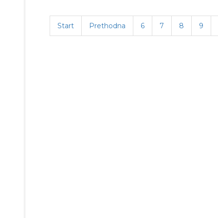
Start
Prethodna
6
7
8
9